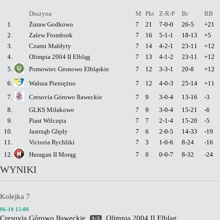
Drużyna
M
Pkt
Z-R-P
Br
RB
1.
Żuraw Godkowo
7
21
7-0-0
26-5
+21
2.
Zalew Frombork
7
16
5-1-1
18-13
+5
3.
Czarni Małdyty
7
14
4-2-1
23-11
+12
4.
Olimpia 2004 II Elbląg
7
13
4-1-2
23-11
+12
5.
Pomowiec Gronowo Elbląskie
7
12
3-3-1
20-8
+12
6.
Wałsza Pieniężno
7
12
4-0-3
25-14
+11
7.
Cresovia Górowo Iławeckie
7
9
3-0-4
13-16
-3
8.
GLKS Miłakowo
7
9
3-0-4
15-21
-6
9.
Piast Wilczęta
7
7
2-1-4
15-20
-5
10.
Jastrząb Ględy
7
6
2-0-5
14-33
-19
11.
Victoria Rychliki
7
3
1-0-6
8-24
-16
12.
Huragan II Morąg
7
0
0-0-7
8-32
-24
WYNIKI
Kolejka 7
06-10 15:00
Cresovia Górowo Iławeckie
Olimpia 2004 II Elbląg
1:3