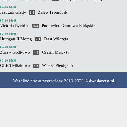
07-10 14:00
Jastrząb Ględy
Zalew Frombork
2:3
07-10 14:00
Victoria Rychliki
Pomowiec Gronowo Elbląskie
0:3
07-10 14:00
Huragan II Morąg
Piast Wilczęta
2:4
07-10 14:00
Żuraw Godkowo
Czarni Małdyty
4:0
06-10 15:30
GLKS Miłakowo
Wałsza Pieniężno
3:5
Wszelkie prawa zastrzeżone 2010-2026 ©
dwadozera.pl