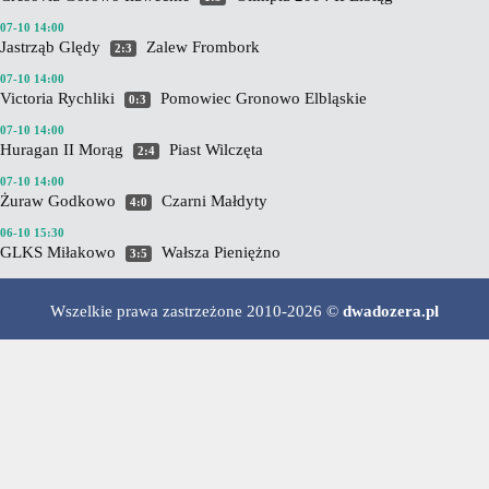
07-10 14:00
Jastrząb Ględy
Zalew Frombork
2:3
07-10 14:00
Victoria Rychliki
Pomowiec Gronowo Elbląskie
0:3
07-10 14:00
Huragan II Morąg
Piast Wilczęta
2:4
07-10 14:00
Żuraw Godkowo
Czarni Małdyty
4:0
06-10 15:30
GLKS Miłakowo
Wałsza Pieniężno
3:5
Wszelkie prawa zastrzeżone 2010-2026 ©
dwadozera.pl