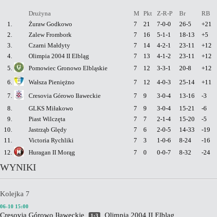
Drużyna
M
Pkt
Z-R-P
Br
RB
1.
Żuraw Godkowo
7
21
7-0-0
26-5
+21
2.
Zalew Frombork
7
16
5-1-1
18-13
+5
3.
Czarni Małdyty
7
14
4-2-1
23-11
+12
4.
Olimpia 2004 II Elbląg
7
13
4-1-2
23-11
+12
5.
Pomowiec Gronowo Elbląskie
7
12
3-3-1
20-8
+12
6.
Wałsza Pieniężno
7
12
4-0-3
25-14
+11
7.
Cresovia Górowo Iławeckie
7
9
3-0-4
13-16
-3
8.
GLKS Miłakowo
7
9
3-0-4
15-21
-6
9.
Piast Wilczęta
7
7
2-1-4
15-20
-5
10.
Jastrząb Ględy
7
6
2-0-5
14-33
-19
11.
Victoria Rychliki
7
3
1-0-6
8-24
-16
12.
Huragan II Morąg
7
0
0-0-7
8-32
-24
WYNIKI
Kolejka 7
06-10 15:00
Cresovia Górowo Iławeckie
Olimpia 2004 II Elbląg
1:3