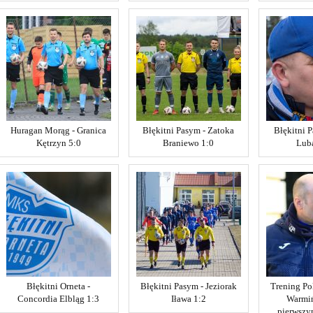
Huragan Morąg - Granica
Błękitni Pasym - Zatoka
Błękitni 
Kętrzyn 5:0
Braniewo 1:0
Lub
Błękitni Orneta -
Błękitni Pasym - Jeziorak
Trening Po
Concordia Elbląg 1:3
Iława 1:2
Warmiń
pierwsz