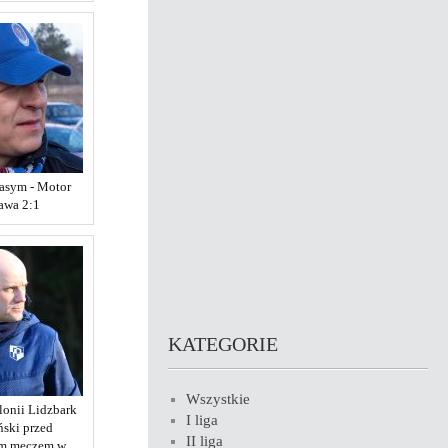
Pasym - Motor
awa 2:1
KATEGORIE
Wszystkie
lonii Lidzbark
I liga
ski przed
II liga
ym meczem w