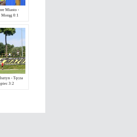
re Miasto -
 Morąg 0:1
lsztyn - Tęcza
piec 3:2