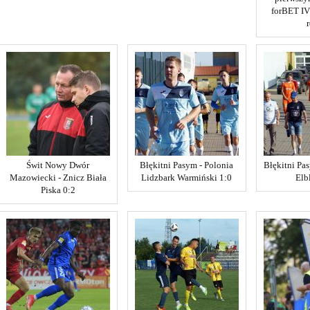
forBET IV
Świt Nowy Dwór
Błękitni Pasym - Polonia
Błękitni Pa
Mazowiecki - Znicz Biała
Lidzbark Warmiński 1:0
Elb
Piska 0:2