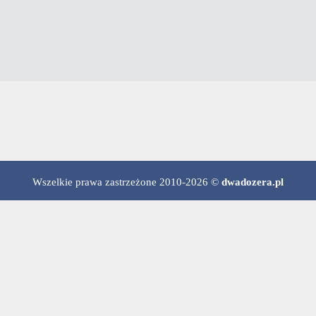
Wszelkie prawa zastrzeżone 2010-2026 ©
dwadozera.pl