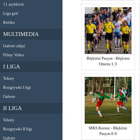
11 szybkich
Liga gra!
Krótko
MULTIMEDIA
Galerie zdjęć
Filmy Video
Błękitni Pasym - Błękitni
Orneta 1:3
I LIGA
Teksty
Rozgrywki I ligi
Galerie
II LIGA
Teksty
MKS Korsze - Błękitni
Rozgrywki II ligi
Pasym 0:0
Galerie