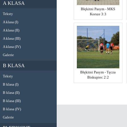
A KLASA
Błękitni Pasym - MKS
Teksty
Korsze 3:3
A klasa (I)
A klasa (II)
A klasa (III)
A klasa (IV)
Galerie
B KLASA
Błękitni Pasym - Tęcza
Teksty
Biskupiec 2:2
B klasa (I)
B klasa (II)
B klasa (III)
B klasa (IV)
Galerie