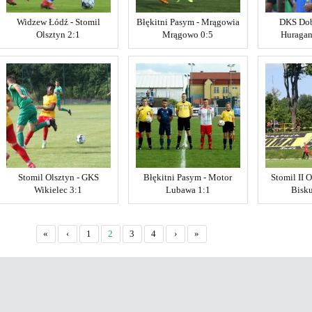
Widzew Łódź - Stomil
Błękitni Pasym - Mrągowia
DKS Dob
Olsztyn 2:1
Mrągowo 0:5
Huragan
Stomil Olsztyn - GKS
Błękitni Pasym - Motor
Stomil II O
Wikielec 3:1
Lubawa 1:1
Bisku
«
‹
1
2
3
4
›
»