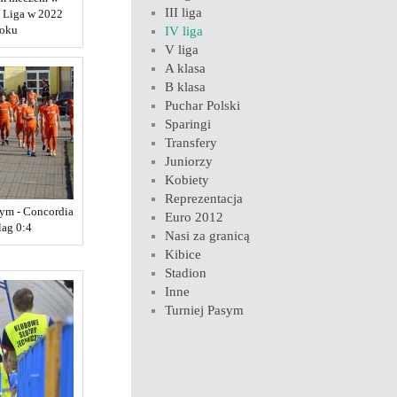
III liga
 Liga w 2022
roku
IV liga
V liga
A klasa
B klasa
Puchar Polski
Sparingi
Transfery
Juniorzy
Kobiety
Reprezentacja
sym - Concordia
Euro 2012
lag 0:4
Nasi za granicą
Kibice
Stadion
Inne
Turniej Pasym