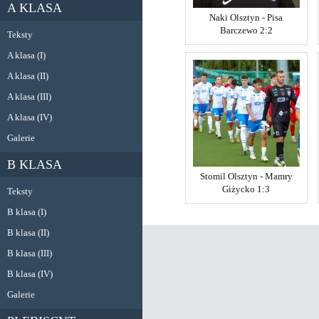
A KLASA
Naki Olsztyn - Pisa
Barczewo 2:2
Teksty
A klasa (I)
A klasa (II)
A klasa (III)
A klasa (IV)
Galerie
B KLASA
Stomil Olsztyn - Mamry
Giżycko 1:3
Teksty
B klasa (I)
B klasa (II)
B klasa (III)
B klasa (IV)
Galerie