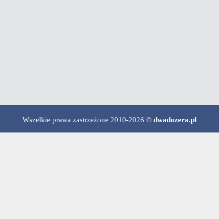
Wszelkie prawa zastrzeżone 2010-2026 ©
dwadozera.pl