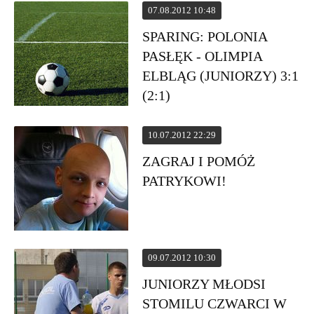
07.08.2012 10:48
SPARING: POLONIA
PASŁĘK - OLIMPIA
ELBLĄG (JUNIORZY) 3:1
(2:1)
10.07.2012 22:29
ZAGRAJ I POMÓŻ
PATRYKOWI!
09.07.2012 10:30
JUNIORZY MŁODSI
STOMILU CZWARCI W