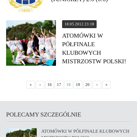
18.05.2012 23:18
ATOMÓWKI W
PÓŁFINALE
KLUBOWYCH
MISTRZOSTW POLSKI!
«
‹
16
17
18
19
20
›
»
POLECAMY SZCZEGÓLNIE
ATOMÓWKI W PÓŁFINALE KLUBOWYCH