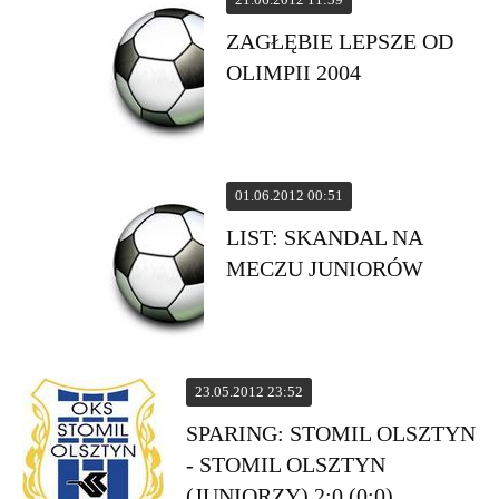
ZAGŁĘBIE LEPSZE OD
OLIMPII 2004
01.06.2012 00:51
LIST: SKANDAL NA
MECZU JUNIORÓW
23.05.2012 23:52
SPARING: STOMIL OLSZTYN
- STOMIL OLSZTYN
(JUNIORZY) 2:0 (0:0)