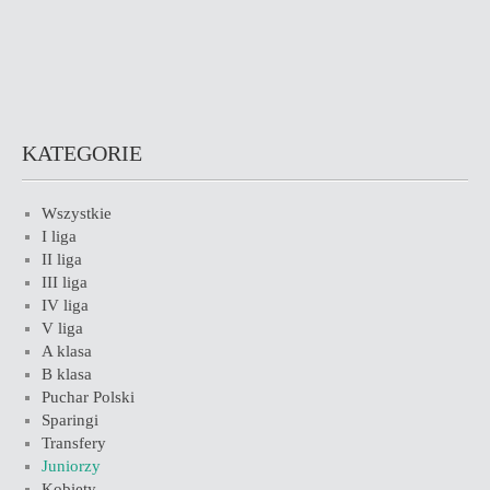
KATEGORIE
Wszystkie
I liga
II liga
III liga
IV liga
V liga
A klasa
B klasa
Puchar Polski
Sparingi
Transfery
Juniorzy
Kobiety