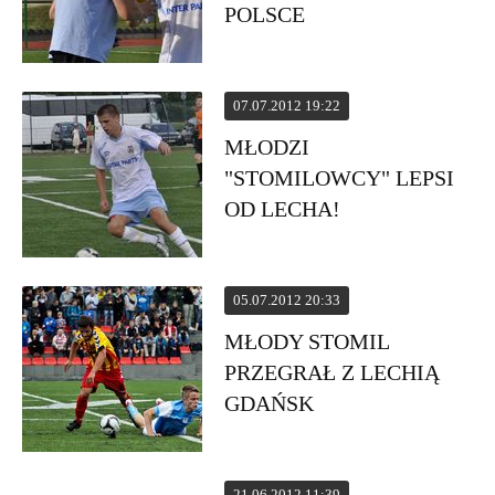
POLSCE
07.07.2012 19:22
MŁODZI
"STOMILOWCY" LEPSI
OD LECHA!
05.07.2012 20:33
MŁODY STOMIL
PRZEGRAŁ Z LECHIĄ
GDAŃSK
21.06.2012 11:39