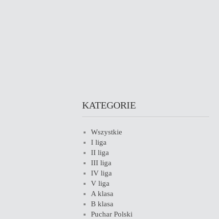
KATEGORIE
Wszystkie
I liga
II liga
III liga
IV liga
V liga
A klasa
B klasa
Puchar Polski