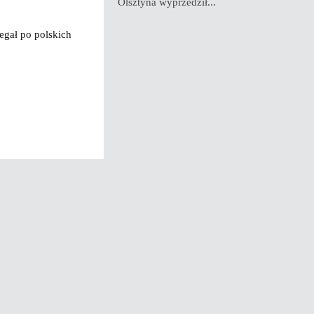
Olsztyna wyprzedził...
egał po polskich