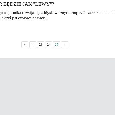
 BĘDZIE JAK "LEWY"?
ego napastnika rozwija się w błyskawicznym tempie. Jeszcze rok temu bi
 a dziś jest czołową postacią...
«
‹
23
24
25
›