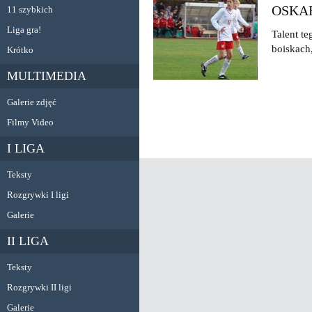
OSKAR
11 szybkich
Liga gra!
Talent t
boiskach,
Krótko
MULTIMEDIA
Galerie zdjęć
Filmy Video
I LIGA
Teksty
Rozgrywki I ligi
Galerie
II LIGA
Teksty
Rozgrywki II ligi
Galerie