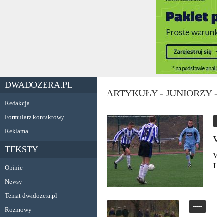
DWADOZERA.PL
ARTYKUŁY - JUNIORZY 
Redakcja
Formularz kontaktowy
Reklama
TEKSTY
W
L
Opinie
Newsy
Temat dwadozera.pl
-----
Rozmowy