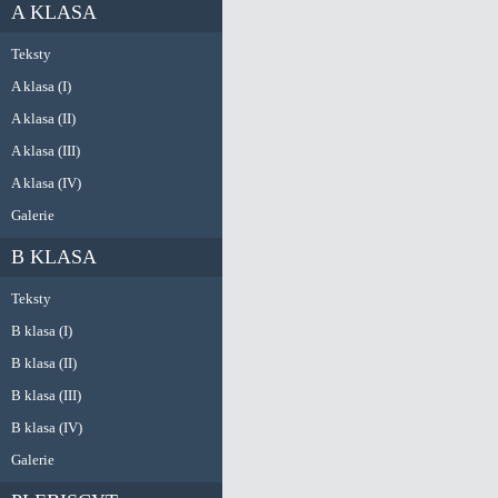
A KLASA
Teksty
A klasa (I)
A klasa (II)
A klasa (III)
A klasa (IV)
Galerie
B KLASA
Teksty
B klasa (I)
B klasa (II)
B klasa (III)
B klasa (IV)
Galerie