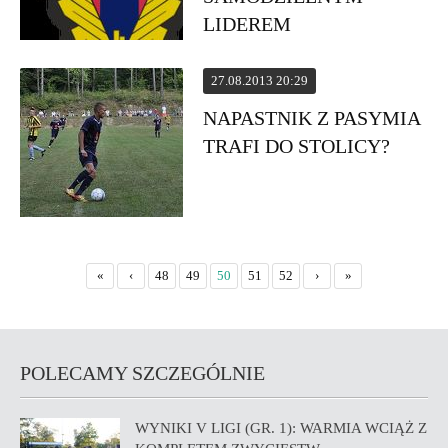
LIDEREM
27.08.2013 20:29
NAPASTNIK Z PASYMIA
TRAFI DO STOLICY?
«
‹
48
49
50
51
52
›
»
POLECAMY SZCZEGÓLNIE
WYNIKI V LIGI (GR. 1): WARMIA WCIĄŻ Z