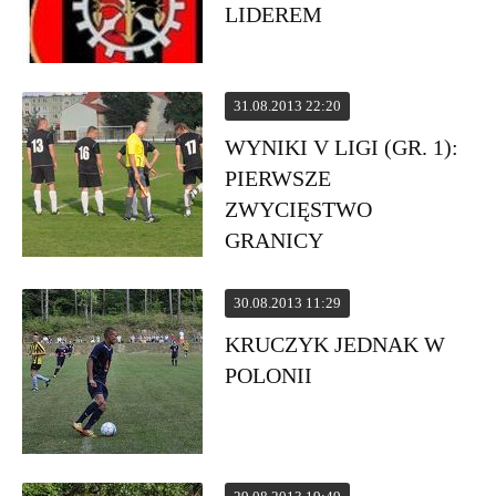
LIDEREM
31.08.2013 22:20
WYNIKI V LIGI (GR. 1):
PIERWSZE
ZWYCIĘSTWO
GRANICY
30.08.2013 11:29
KRUCZYK JEDNAK W
POLONII