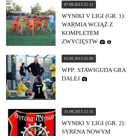
07.09.2013 22:11
WYNIKI V LIGI (GR. 1):
WARMIA WCIĄŻ Z
KOMPLETEM
ZWYCIĘSTW
05.09.2013 22:00
WPP: STAWIGUDA GRA
DALEJ
31.08.2013 22:35
WYNIKI V LIGI (GR. 2):
SYRENA NOWYM