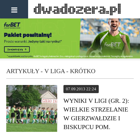
ARTYKUŁY - V LIGA - KRÓTKO
07.09.2013 22:24
WYNIKI V LIGI (GR. 2):
WIELKIE STRZELANIE
W GIERZWAŁDZIE I
BISKUPCU POM.