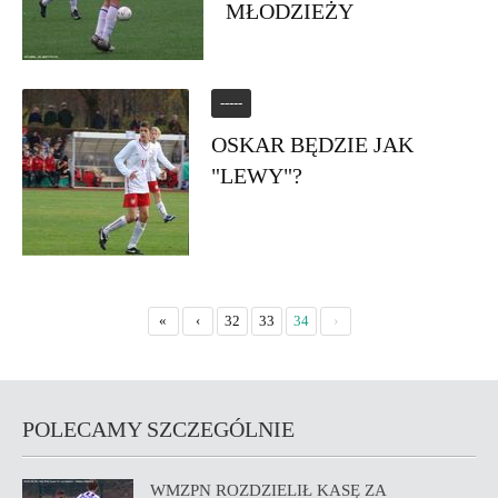
MŁODZIEŻY
-----
OSKAR BĘDZIE JAK
"LEWY"?
«
‹
32
33
34
›
POLECAMY SZCZEGÓLNIE
WMZPN ROZDZIELIŁ KASĘ ZA