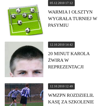
05.12.2010 17:12
WARMIA I OLSZTYN
WYGRAŁA TURNIEJ W
PASYMIU
12.10.2010 14:42
20 MINUT KAROLA
ŻWIRA W
REPREZENTACJI
12.10.2010 12:49
WMZPN ROZDZIELIŁ
KASĘ ZA SZKOLENIE