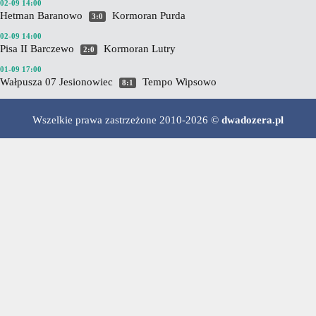
02-09 14:00
Hetman Baranowo
Kormoran Purda
3:0
02-09 14:00
Pisa II Barczewo
Kormoran Lutry
2:0
01-09 17:00
Wałpusza 07 Jesionowiec
Tempo Wipsowo
8:1
Wszelkie prawa zastrzeżone 2010-2026 ©
dwadozera.pl