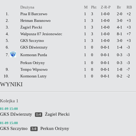
Drużyna
M
Pkt
Z-R-P
Br
RB
1.
Pisa II Barczewo
1
3
1-0-0
2-0
+2
2.
Hetman Baranowo
1
3
1-0-0
3-0
+3
3.
Żagiel Piecki
1
3
1-0-0
4-1
+3
4.
Wałpusza 07 Jesionowiec
1
3
1-0-0
8-1
+7
5.
GKS Szczytno
1
3
1-0-0
3-0
+3
6.
GKS Dźwierzuty
1
0
0-0-1
1-4
-3
7.
Kormoran Purda
1
0
0-0-1
0-3
-3
Perkun Orżyny
1
0
0-0-1
0-3
-3
9.
Tempo Wipsowo
1
0
0-0-1
1-8
-7
10.
Kormoran Lutry
1
0
0-0-1
0-2
-2
WYNIKI
Kolejka 1
01-09 15:00
GKS Dźwierzuty
Żagiel Piecki
1:4
01-09 15:00
GKS Szczytno
Perkun Orżyny
3:0