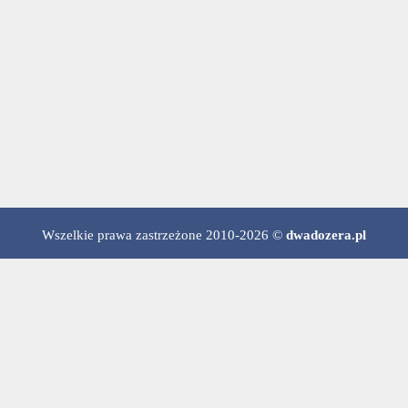
Wszelkie prawa zastrzeżone 2010-2026 ©
dwadozera.pl