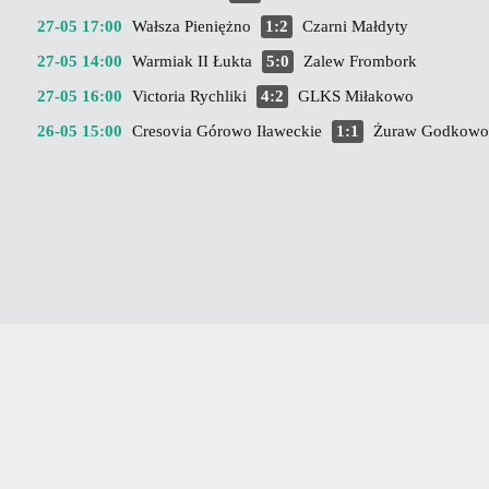
27-05 17:00
Wałsza Pieniężno
1:2
Czarni Małdyty
27-05 14:00
Warmiak II Łukta
5:0
Zalew Frombork
27-05 16:00
Victoria Rychliki
4:2
GLKS Miłakowo
26-05 15:00
Cresovia Górowo Iławeckie
1:1
Żuraw Godkowo