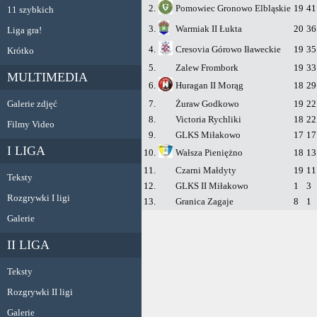
2.
Pomowiec Gronowo Elbląskie
19
41
11 szybkich
3.
Warmiak II Łukta
20
36
Liga gra!
4.
Cresovia Górowo Iławeckie
19
35
Krótko
5.
Zalew Frombork
19
33
MULTIMEDIA
6.
Huragan II Morąg
18
29
Galerie zdjęć
7.
Żuraw Godkowo
19
22
8.
Victoria Rychliki
18
22
Filmy Video
9.
GLKS Miłakowo
17
17
I LIGA
10.
Wałsza Pieniężno
18
13
11.
Czarni Małdyty
19
11
Teksty
12.
GLKS II Miłakowo
1
3
Rozgrywki I ligi
13.
Granica Zagaje
8
1
Galerie
II LIGA
Teksty
Rozgrywki II ligi
Galerie