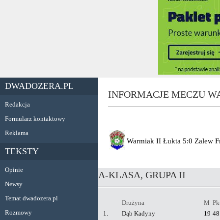
DWADOZERA.PL
INFORMACJE MECZU WA
Redakcja
Formularz kontaktowy
Reklama
Warmiak II Łukta
5:0
Zalew F
TEKSTY
Opinie
A-KLASA, GRUPA II
Newsy
Temat dwadozera.pl
Drużyna
M
Pk
Rozmowy
1.
Dąb Kadyny
19
48