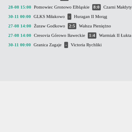
28-08 15:00
Pomowiec Gronowo Elbląskie
8:0
Czarni Małdyty
30-11 00:00
GLKS Miłakowo
-
Huragan II Morąg
27-08 14:00
Żuraw Godkowo
2:5
Wałsza Pieniężno
27-08 14:00
Cresovia Górowo Iławeckie
1:4
Warmiak II Łukta
30-11 00:00
Granica Zagaje
-
Victoria Rychliki