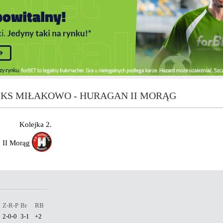
KS MIŁAKOWO - HURAGAN II MORĄG
Kolejka 2.
 II Morąg
t
Z-R-P
Br
RB
2-0-0
3-1
+2