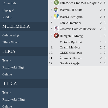
2.
Pomowiec Gronowo Elbląskie
2
6
11 szybkich
3.
Warmiak II Łukta
2
6
Liga gra!
4.
Wałsza Pieniężno
2
6
Krótko
5.
Zalew Frombork
2
3
MULTIMEDIA
6.
Cresovia Górowo Iławeckie
2
3
Galerie zdjęć
7.
Huragan II Morąg
1
0
8.
Victoria Rychliki
1
0
Filmy Video
9.
Czarni Małdyty
2
0
I LIGA
10.
GLKS Miłakowo
1
0
11.
Żuraw Godkowo
2
0
Teksty
12.
Granica Zagaje
1
0
Rozgrywki I ligi
Galerie
II LIGA
Teksty
Rozgrywki II ligi
Galerie