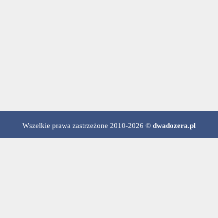
Wszelkie prawa zastrzeżone 2010-2026 ©
dwadozera.pl