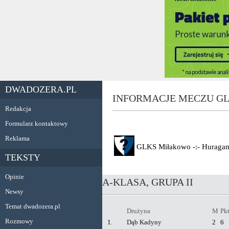
DWADOZERA.PL
INFORMACJE MECZU GL
Redakcja
Formularz kontaktowy
Reklama
GLKS Miłakowo
-:-
Huragan
TEKSTY
Opinie
A-KLASA, GRUPA II
Newsy
Temat dwadozera.pl
Drużyna
M
Pk
Rozmowy
1.
Dąb Kadyny
2
6