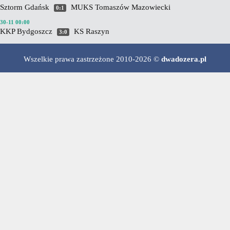
Sztorm Gdańsk
MUKS Tomaszów Mazowiecki
0:1
30-11 00:00
KKP Bydgoszcz
KS Raszyn
3:0
Wszelkie prawa zastrzeżone 2010-2026 ©
dwadozera.pl