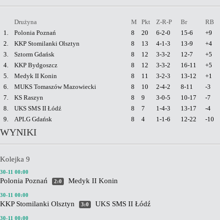
Drużyna
M
Pkt
Z-R-P
Br
RB
1.
Polonia Poznań
8
20
6-2-0
15-6
+9
2.
KKP Stomilanki Olsztyn
8
13
4-1-3
13-9
+4
3.
Sztorm Gdańsk
8
12
3-3-2
12-7
+5
4.
KKP Bydgoszcz
8
12
3-3-2
16-11
+5
5.
Medyk II Konin
8
11
3-2-3
13-12
+1
6.
MUKS Tomaszów Mazowiecki
8
10
2-4-2
8-11
-3
7.
KS Raszyn
8
9
3-0-5
10-17
-7
8.
UKS SMS II Łódź
8
7
1-4-3
13-17
-4
9.
APLG Gdańsk
8
4
1-1-6
12-22
-10
WYNIKI
Kolejka 9
30-11 00:00
Polonia Poznań
Medyk II Konin
2:0
30-11 00:00
KKP Stomilanki Olsztyn
UKS SMS II Łódź
3:0
30-11 00:00