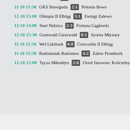
11-10 15:30
GKS Stawiguda
2:1
Polonia Iłowo
12-10 15:00
Olimpia II Elbląg
3:1
Ewingi Zalewo
12-10 14:00
Start Nidzica
2:3
Fortuna Gągławki
12-10 15:30
Grunwald Gierzwałd
0:1
Syrena Młynary
11-10 15:30
Wel Lidzbark
0:0
Concordia II Elbląg
11-10 15:30
Radomniak Radomno
4:2
Zalew Frombork
12-10 12:00
Tęcza Miłomłyn
2:0
Orzeł Janowiec Kościelny