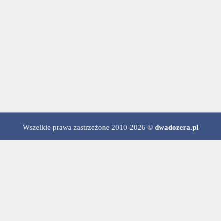
Wszelkie prawa zastrzeżone 2010-2026 ©
dwadozera.pl