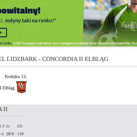
L LIDZBARK - CONCORDIA II ELBLĄG
Kolejka 12.
I Elbląg
 II
R-P
Br
RB
4-1
28-9
+19