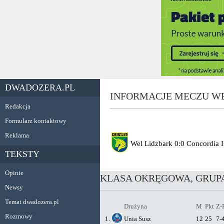
DWADOZERA.PL
INFORMACJE MECZU WE
Redakcja
Formularz kontaktowy
Reklama
Wel Lidzbark
0:0
Concordia I
TEKSTY
Opinie
KLASA OKRĘGOWA, GRUPA
Newsy
Temat dwadozera.pl
Drużyna
M
Pkt
Z-
Rozmowy
1.
Unia Susz
12
25
7-