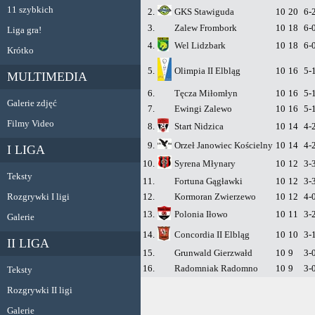
11 szybkich
2.
GKS Stawiguda
10
20
6-
3.
Zalew Frombork
10
18
6-
Liga gra!
4.
Wel Lidzbark
10
18
6-
Krótko
5.
Olimpia II Elbląg
10
16
5-
MULTIMEDIA
6.
Tęcza Miłomłyn
10
16
5-
Galerie zdjęć
7.
Ewingi Zalewo
10
16
5-
Filmy Video
8.
Start Nidzica
10
14
4-
9.
Orzeł Janowiec Kościelny
10
14
4-
I LIGA
10.
Syrena Młynary
10
12
3-
Teksty
11.
Fortuna Gągławki
10
12
3-
Rozgrywki I ligi
12.
Kormoran Zwierzewo
10
12
4-
13.
Polonia Iłowo
10
11
3-
Galerie
14.
Concordia II Elbląg
10
10
3-
II LIGA
15.
Grunwald Gierzwałd
10
9
3-
16.
Radomniak Radomno
10
9
3-
Teksty
Rozgrywki II ligi
Galerie