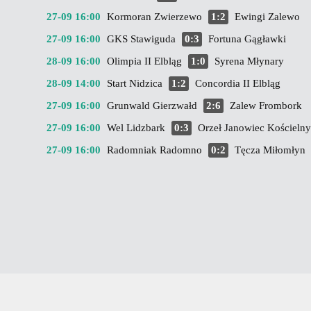
27-09 16:00
Kormoran Zwierzewo
1:2
Ewingi Zalewo
27-09 16:00
GKS Stawiguda
0:3
Fortuna Gągławki
28-09 16:00
Olimpia II Elbląg
1:0
Syrena Młynary
28-09 14:00
Start Nidzica
1:2
Concordia II Elbląg
27-09 16:00
Grunwald Gierzwałd
2:6
Zalew Frombork
27-09 16:00
Wel Lidzbark
0:3
Orzeł Janowiec Kościelny
27-09 16:00
Radomniak Radomno
0:2
Tęcza Miłomłyn