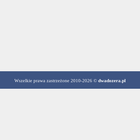
Wszelkie prawa zastrzeżone 2010-2026 ©
dwadozera.pl