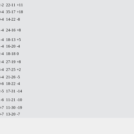
2-2
22-11
+11
0-4
35-17
+18
0-4
14-22
-8
1-4
24-16
+8
1-4
18-13
+5
1-4
16-20
-4
2-4
18-18
0
2-4
27-19
+8
3-4
27-25
+2
3-4
21-26
-5
0-6
18-22
-4
2-5
17-31
-14
1-6
11-21
-10
0-7
11-30
-19
0-7
13-20
-7