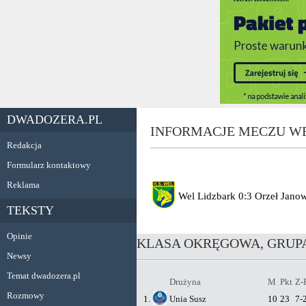
DWADOZERA.PL
INFORMACJE MECZU WE
Redakcja
Formularz kontaktowy
Reklama
Wel Lidzbark
0:3
Orzeł Janow
TEKSTY
Opinie
KLASA OKRĘGOWA, GRUPA
Newsy
Temat dwadozera.pl
Drużyna
M
Pkt
Z-
Rozmowy
1.
Unia Susz
10
23
7-