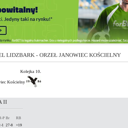
L LIDZBARK - ORZEŁ JANOWIEC KOŚCIELNY
Kolejka 10.
iec Kościelny
 II
R-P
Br
RB
2-1
27-8
+19