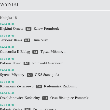
WYNIKI
Kolejka 18
05-04 16:00
Błękitni Orneta
Zalew Frombork
4:1
05-04 16:00
Jeziorak Iława
Unia Susz
0:1
06-04 16:00
Concordia II Elbląg
Tęcza Miłomłyn
4:1
05-04 16:00
Polonia Iłowo
Grunwald Gierzwałd
4:1
05-04 16:00
Syrena Młynary
GKS Stawiguda
3:4
05-04 16:00
Kormoran Zwierzewo
Radomniak Radomno
0:0
06-04 14:00
Orzeł Janowiec Kościelny
Ossa Biskupiec Pomorski
1:1
05-04 16:00
Polonia Pasłęk
Ewingi Zalewo
2:0