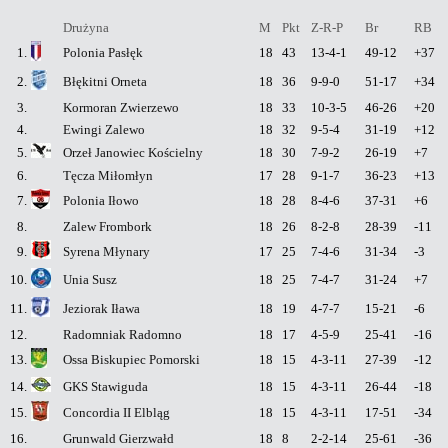
Drużyna
M
Pkt
Z-R-P
Br
RB
1.
Polonia Pasłęk
18
43
13-4-1
49-12
+37
2.
Błękitni Orneta
18
36
9-9-0
51-17
+34
3.
Kormoran Zwierzewo
18
33
10-3-5
46-26
+20
4.
Ewingi Zalewo
18
32
9-5-4
31-19
+12
5.
Orzeł Janowiec Kościelny
18
30
7-9-2
26-19
+7
6.
Tęcza Miłomłyn
17
28
9-1-7
36-23
+13
7.
Polonia Iłowo
18
28
8-4-6
37-31
+6
8.
Zalew Frombork
18
26
8-2-8
28-39
-11
9.
Syrena Młynary
17
25
7-4-6
31-34
-3
10.
Unia Susz
18
25
7-4-7
31-24
+7
11.
Jeziorak Iława
18
19
4-7-7
15-21
-6
12.
Radomniak Radomno
18
17
4-5-9
25-41
-16
13.
Ossa Biskupiec Pomorski
18
15
4-3-11
27-39
-12
14.
GKS Stawiguda
18
15
4-3-11
26-44
-18
15.
Concordia II Elbląg
18
15
4-3-11
17-51
-34
16.
Grunwald Gierzwałd
18
8
2-2-14
25-61
-36