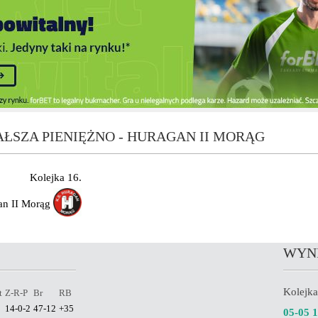
ŁSZA PIENIĘŻNO - HURAGAN II MORĄG
Kolejka 16.
an II Morąg
WYN
Kolejka
t
Z-R-P
Br
RB
14-0-2
47-12
+35
05-05 