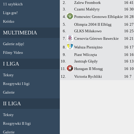
2.
Zalew Frombork
16
41
11 szybkich
3.
Czarni Małdyty
16
30
Liga gra!
4.
Pomowiec Gronowo Elbląskie
16
28
Krótko
5.
Olimpia 2004 II Elbląg
16
27
6.
GLKS Miłakowo
16
25
MULTIMEDIA
7.
Cresovia Górowo Iławeckie
16
21
Galerie zdjęć
8.
Wałsza Pieniężno
16
17
Filmy Video
9.
Piast Wilczęta
16
16
10.
Jastrząb Ględy
16
13
I LIGA
11.
Huragan II Morąg
16
10
Teksty
12.
Victoria Rychliki
16
7
Rozgrywki I ligi
Galerie
II LIGA
Teksty
Rozgrywki II ligi
Galerie