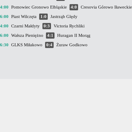
14:00
Pomowiec Gronowo Elbląskie
4:0
Cresovia Górowo Iławeckie
16:00
Piast Wilczęta
1:0
Jastrząb Ględy
14:00
Czarni Małdyty
0:3
Victoria Rychliki
16:00
Wałsza Pieniężno
4:1
Huragan II Morąg
16:30
GLKS Miłakowo
0:4
Żuraw Godkowo