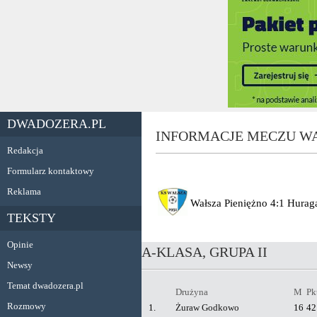
DWADOZERA.PL
INFORMACJE MECZU WA
Redakcja
Formularz kontaktowy
Reklama
Wałsza Pieniężno
4:1
Hurag
TEKSTY
Opinie
A-KLASA, GRUPA II
Newsy
Temat dwadozera.pl
Drużyna
M
Pk
Rozmowy
1.
Żuraw Godkowo
16
42