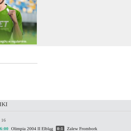
IKI
 16
16:00
Olimpia 2004 II Elbląg
0:1
Zalew Frombork