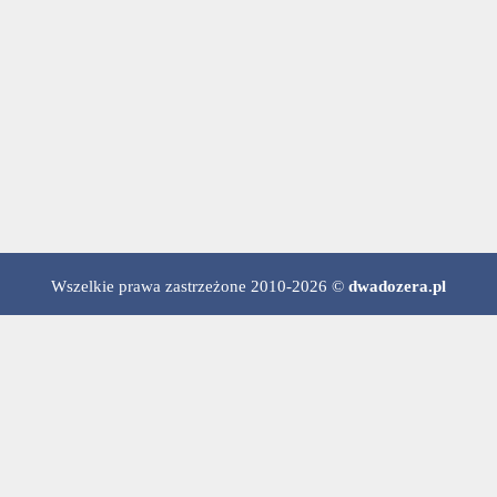
Wszelkie prawa zastrzeżone 2010-2026 ©
dwadozera.pl