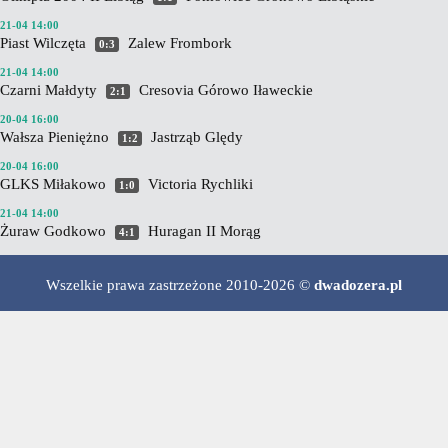
21-04 14:00
Piast Wilczęta
Zalew Frombork
0:3
21-04 14:00
Czarni Małdyty
Cresovia Górowo Iławeckie
2:1
20-04 16:00
Wałsza Pieniężno
Jastrząb Ględy
1:2
20-04 16:00
GLKS Miłakowo
Victoria Rychliki
1:0
21-04 14:00
Żuraw Godkowo
Huragan II Morąg
4:1
Wszelkie prawa zastrzeżone 2010-2026 ©
dwadozera.pl