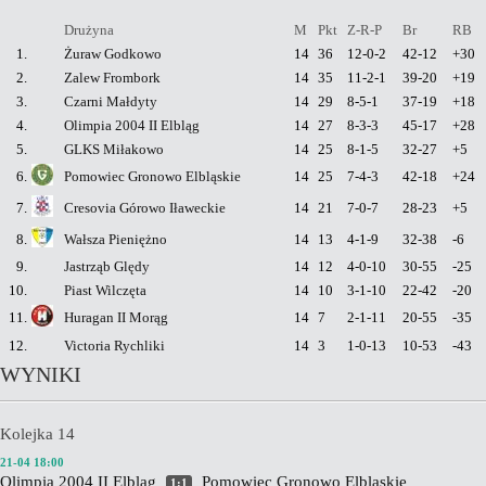
Drużyna
M
Pkt
Z-R-P
Br
RB
1.
Żuraw Godkowo
14
36
12-0-2
42-12
+30
2.
Zalew Frombork
14
35
11-2-1
39-20
+19
3.
Czarni Małdyty
14
29
8-5-1
37-19
+18
4.
Olimpia 2004 II Elbląg
14
27
8-3-3
45-17
+28
5.
GLKS Miłakowo
14
25
8-1-5
32-27
+5
6.
Pomowiec Gronowo Elbląskie
14
25
7-4-3
42-18
+24
7.
Cresovia Górowo Iławeckie
14
21
7-0-7
28-23
+5
8.
Wałsza Pieniężno
14
13
4-1-9
32-38
-6
9.
Jastrząb Ględy
14
12
4-0-10
30-55
-25
10.
Piast Wilczęta
14
10
3-1-10
22-42
-20
11.
Huragan II Morąg
14
7
2-1-11
20-55
-35
12.
Victoria Rychliki
14
3
1-0-13
10-53
-43
WYNIKI
Kolejka 14
21-04 18:00
Olimpia 2004 II Elbląg
Pomowiec Gronowo Elbląskie
1:1