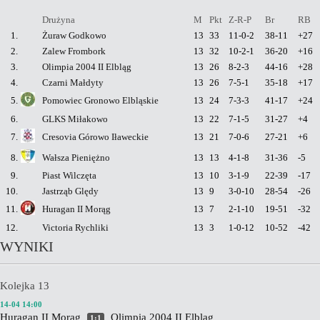
Drużyna
M
Pkt
Z-R-P
Br
RB
1.
Żuraw Godkowo
13
33
11-0-2
38-11
+27
2.
Zalew Frombork
13
32
10-2-1
36-20
+16
3.
Olimpia 2004 II Elbląg
13
26
8-2-3
44-16
+28
4.
Czarni Małdyty
13
26
7-5-1
35-18
+17
5.
Pomowiec Gronowo Elbląskie
13
24
7-3-3
41-17
+24
6.
GLKS Miłakowo
13
22
7-1-5
31-27
+4
7.
Cresovia Górowo Iławeckie
13
21
7-0-6
27-21
+6
8.
Wałsza Pieniężno
13
13
4-1-8
31-36
-5
9.
Piast Wilczęta
13
10
3-1-9
22-39
-17
10.
Jastrząb Ględy
13
9
3-0-10
28-54
-26
11.
Huragan II Morąg
13
7
2-1-10
19-51
-32
12.
Victoria Rychliki
13
3
1-0-12
10-52
-42
WYNIKI
Kolejka 13
14-04 14:00
Huragan II Morąg
Olimpia 2004 II Elbląg
1:1