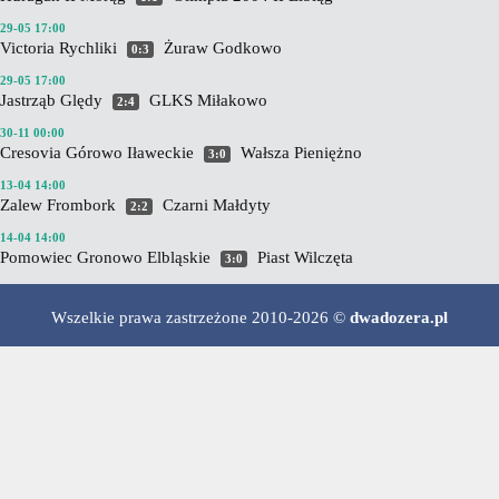
29-05 17:00
Victoria Rychliki
Żuraw Godkowo
0:3
29-05 17:00
Jastrząb Ględy
GLKS Miłakowo
2:4
30-11 00:00
Cresovia Górowo Iławeckie
Wałsza Pieniężno
3:0
13-04 14:00
Zalew Frombork
Czarni Małdyty
2:2
14-04 14:00
Pomowiec Gronowo Elbląskie
Piast Wilczęta
3:0
Wszelkie prawa zastrzeżone 2010-2026 ©
dwadozera.pl