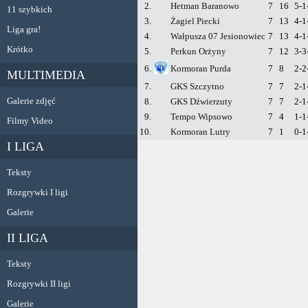
2.
Hetman Baranowo
7
16
5-1
11 szybkich
3.
Żagiel Piecki
7
13
4-1
Liga gra!
4.
Wałpusza 07 Jesionowiec
7
13
4-1
Krótko
5.
Perkun Orżyny
7
12
3-3
6.
Kormoran Purda
7
8
2-2
MULTIMEDIA
7.
GKS Szczytno
7
7
2-1
Galerie zdjęć
8.
GKS Dźwierzuty
7
7
2-1
9.
Tempo Wipsowo
7
4
1-1
Filmy Video
10.
Kormoran Lutry
7
1
0-1
I LIGA
Teksty
Rozgrywki I ligi
Galerie
II LIGA
Teksty
Rozgrywki II ligi
Galerie