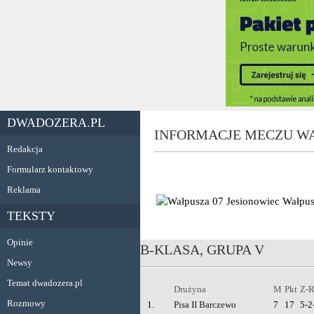
DWADOZERA.PL
INFORMACJE MECZU WA
Redakcja
Formularz kontaktowy
Reklama
Wałpus
TEKSTY
Opinie
B-KLASA, GRUPA V
Newsy
Temat dwadozera.pl
Drużyna
M
Pkt
Z-R
Rozmowy
1.
Pisa II Barczewo
7
17
5-2