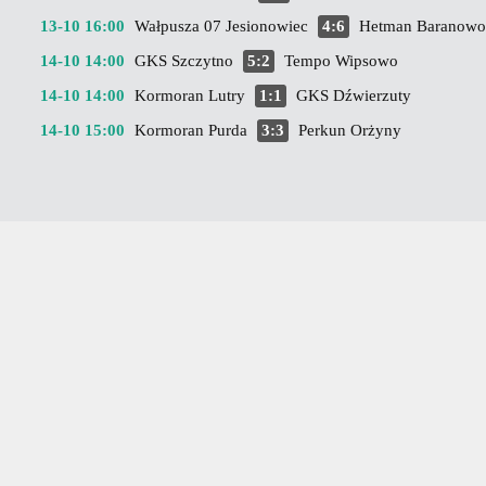
13-10 16:00
Wałpusza 07 Jesionowiec
4:6
Hetman Baranowo
14-10 14:00
GKS Szczytno
5:2
Tempo Wipsowo
14-10 14:00
Kormoran Lutry
1:1
GKS Dźwierzuty
14-10 15:00
Kormoran Purda
3:3
Perkun Orżyny