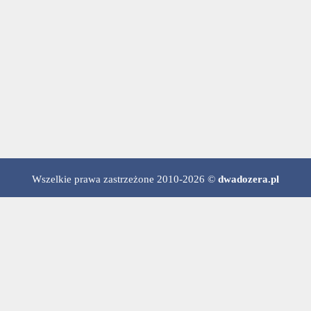
Wszelkie prawa zastrzeżone 2010-2026 ©
dwadozera.pl