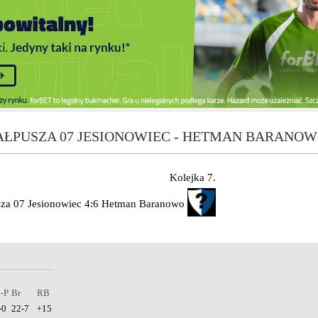
ŁPUSZA 07 JESIONOWIEC - HETMAN BARANO
Kolejka 7.
za 07 Jesionowiec
4:6
Hetman Baranowo
-P
Br
RB
-0
22-7
+15