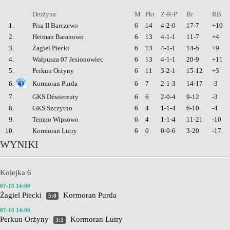
Drużyna
M
Pkt
Z-R-P
Br
RB
1.
Pisa II Barczewo
6
14
4-2-0
17-7
+10
2.
Hetman Baranowo
6
13
4-1-1
11-7
+4
3.
Żagiel Piecki
6
13
4-1-1
14-5
+9
4.
Wałpusza 07 Jesionowiec
6
13
4-1-1
20-9
+11
5.
Perkun Orżyny
6
11
3-2-1
15-12
+3
6.
Kormoran Purda
6
7
2-1-3
14-17
-3
7.
GKS Dźwierzuty
6
6
2-0-4
9-12
-3
8.
GKS Szczytno
6
4
1-1-4
6-10
-4
9.
Tempo Wipsowo
6
4
1-1-4
11-21
-10
10.
Kormoran Lutry
6
0
0-0-6
3-20
-17
WYNIKI
Kolejka 6
07-10 14:00
Żagiel Piecki
Kormoran Purda
5:0
07-10 14:00
Perkun Orżyny
Kormoran Lutry
3:1