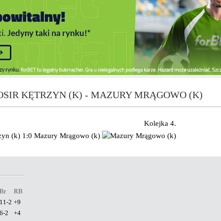
SIR KĘTRZYN (K) - MAZURY MRĄGOWO (K)
Kolejka 4.
yn (k)
1:0
Mazury Mrągowo (k)
Br
RB
11-2
+9
6-2
+4