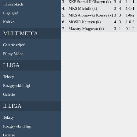
3.
KKP Stomil II Olsztyn (k)
3
4
1-1-1
11 szybkich
4.
MKS Mielnik (k)
3
4
1-1-1
Liga gra!
5.
MKS Atomówki Korsze (k)
3
3
1-0-2
Krótko
6.
MOSIR Kętrzyn (k)
4
3
1-0-3
7.
Mazury Mrągowo (k)
3
1
0-1-2
MULTIMEDIA
Galerie zdjęć
Filmy Video
I LIGA
Teksty
Rozgrywki I ligi
Galerie
II LIGA
Teksty
Rozgrywki II ligi
Galerie