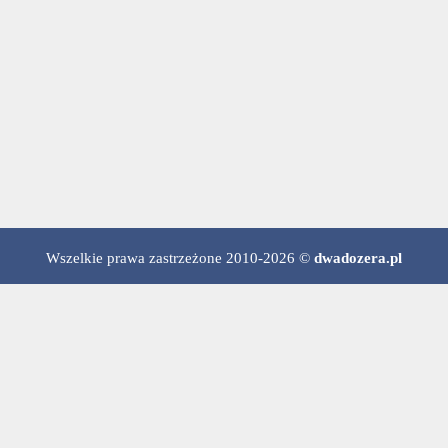
Wszelkie prawa zastrzeżone 2010-2026 ©
dwadozera.pl