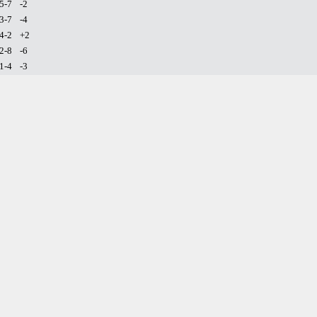
5-7
-2
3-7
-4
4-2
+2
2-8
-6
1-4
-3