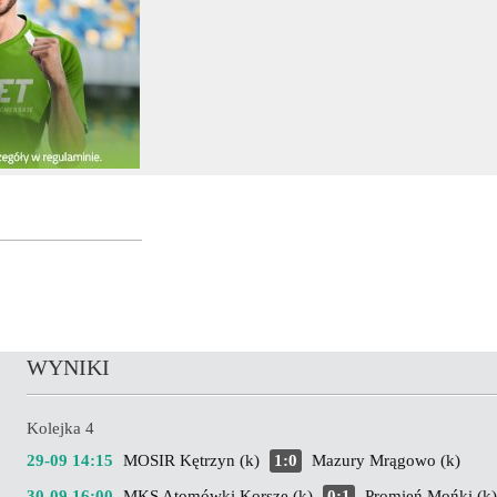
WYNIKI
Kolejka 4
29-09 14:15
MOSIR Kętrzyn (k)
1:0
Mazury Mrągowo (k)
30-09 16:00
MKS Atomówki Korsze (k)
0:1
Promień Mońki (k)