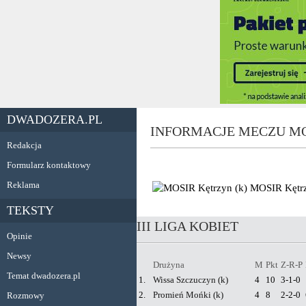
DWADOZERA.PL
INFORMACJE MECZU MO
Redakcja
Formularz kontaktowy
Reklama
MOSIR Kętrz
TEKSTY
III LIGA KOBIET
Opinie
Newsy
Drużyna
M
Pkt
Z-R-P
Temat dwadozera.pl
1.
Wissa Szczuczyn (k)
4
10
3-1-0
2.
Promień Mońki (k)
4
8
2-2-0
Rozmowy