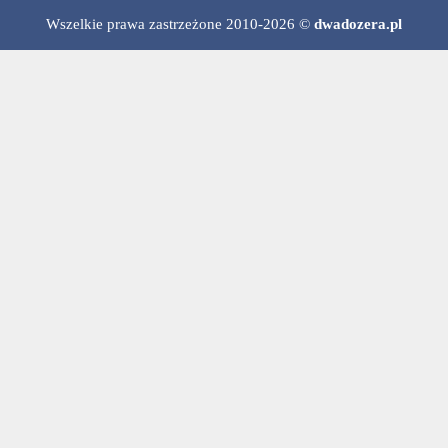
Wszelkie prawa zastrzeżone 2010-2026 ©
dwadozera.pl