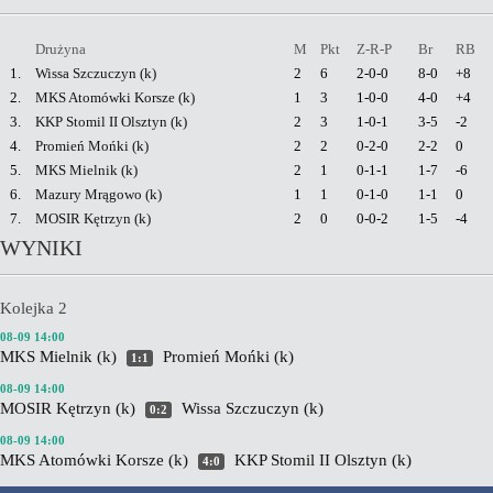
Drużyna
M
Pkt
Z-R-P
Br
RB
1.
Wissa Szczuczyn (k)
2
6
2-0-0
8-0
+8
2.
MKS Atomówki Korsze (k)
1
3
1-0-0
4-0
+4
3.
KKP Stomil II Olsztyn (k)
2
3
1-0-1
3-5
-2
4.
Promień Mońki (k)
2
2
0-2-0
2-2
0
5.
MKS Mielnik (k)
2
1
0-1-1
1-7
-6
6.
Mazury Mrągowo (k)
1
1
0-1-0
1-1
0
7.
MOSIR Kętrzyn (k)
2
0
0-0-2
1-5
-4
WYNIKI
Kolejka 2
08-09 14:00
MKS Mielnik (k)
Promień Mońki (k)
1:1
08-09 14:00
MOSIR Kętrzyn (k)
Wissa Szczuczyn (k)
0:2
08-09 14:00
MKS Atomówki Korsze (k)
KKP Stomil II Olsztyn (k)
4:0