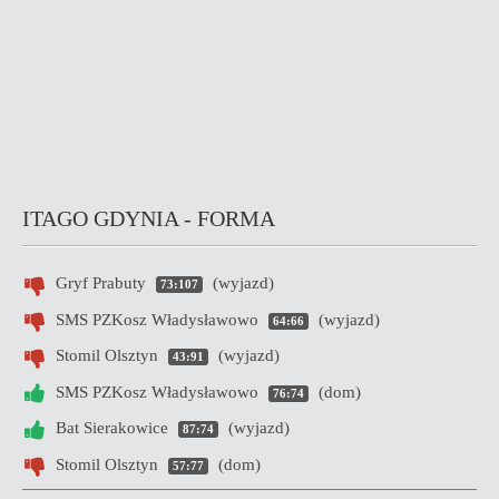
ITAGO GDYNIA - FORMA
Gryf Prabuty
(wyjazd)
73:107
SMS PZKosz Władysławowo
(wyjazd)
64:66
Stomil Olsztyn
(wyjazd)
43:91
SMS PZKosz Władysławowo
(dom)
76:74
Bat Sierakowice
(wyjazd)
87:74
Stomil Olsztyn
(dom)
57:77