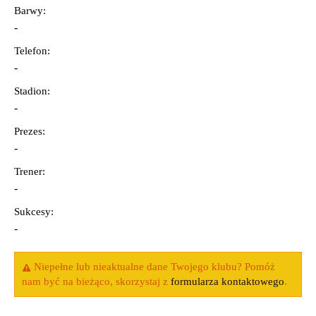
Barwy:
-
Telefon:
-
Stadion:
-
Prezes:
-
Trener:
-
Sukcesy:
-
Niepełne lub nieaktualne dane Twojego klubu? Pomóż
nam być na bieżąco, skorzystaj z
formularza kontaktowego
.