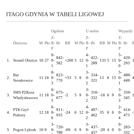
ITAGO GDYNIA W TABELI LIGOWEJ
Ogółem
U siebie
Wyjazdy
Z-
Z-
Z-
Drużyna
M
Pkt
R-
Br
RB
M
Pkt
R-
Br
RB
M
Pkt
R-
Br
P
P
P
9-
4-
5-
842-
422-
420-
1.
Stomil Olsztyn
10
27
0-
+260
5
12
0-
133
5
15
0-
582
289
293
1
1
0
8-
3-
5-
Bat
823-
334-
489-
2.
11
24
0-
+53
5
9
0-
13
6
15
0-
Sierakowice
770
321
449
3
2
1
6-
3-
3-
SMS PZKosz
675-
316-
359-
3.
11
18
0-
-2
5
9
0-
-16
6
9
0-
Władysławowo
677
332
345
5
2
3
6-
4-
2-
PTK Gryf
911-
497-
414-
4.
12
18
0-
-24
6
12
0-
35
6
6
0-
-
Prabuty
935
462
473
6
2
4
3-
3-
0-
720-
437-
283-
5.
Pogoń Lębork
10
9
0-
-69
6
9
0-
-20
4
0
0-
-
789
457
332