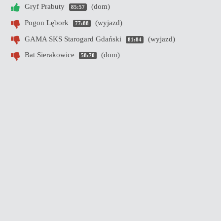
Gryf Prabuty
(dom)
85:57
Pogon Lębork
(wyjazd)
77:88
GAMA SKS Starogard Gdański
(wyjazd)
81:84
Bat Sierakowice
(dom)
58:70