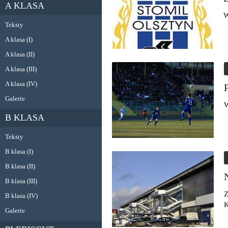
A KLASA
W
Teksty
A klasa (I)
A klasa (II)
A klasa (III)
A klasa (IV)
Galerie
W
B KLASA
Teksty
B klasa (I)
B klasa (II)
B klasa (III)
Z
B klasa (IV)
K
Galerie