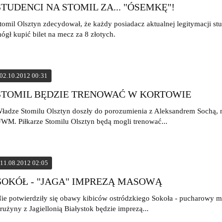
STUDENCI NA STOMIL ZA... "ÓSEMKĘ"!
tomil Olsztyn zdecydował, że każdy posiadacz aktualnej legitymacji st
ógł kupić bilet na mecz za 8 złotych.
02.10.2012 00:31
STOMIL BĘDZIE TRENOWAĆ W KORTOWIE
ładze Stomilu Olsztyn doszły do porozumienia z Aleksandrem Sochą
WM. Piłkarze Stomilu Olsztyn będą mogli trenować...
11.08.2012 02:05
SOKÓŁ - "JAGA" IMPREZĄ MASOWĄ
ie potwierdziły się obawy kibiców ostródzkiego Sokoła - pucharowy m
rużyny z Jagiellonią Białystok będzie imprezą...