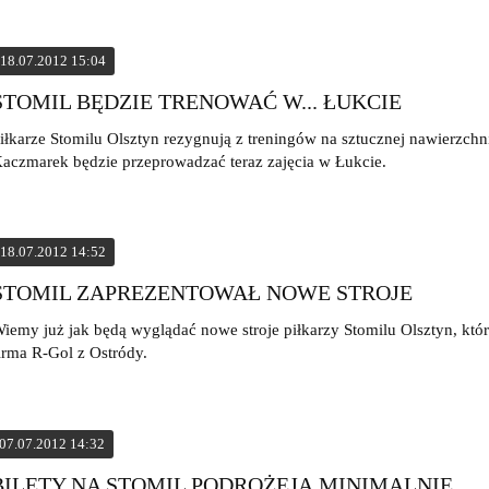
18.07.2012 15:04
STOMIL BĘDZIE TRENOWAĆ W... ŁUKCIE
iłkarze Stomilu Olsztyn rezygnują z treningów na sztucznej nawierzchn
aczmarek będzie przeprowadzać teraz zajęcia w Łukcie.
18.07.2012 14:52
STOMIL ZAPREZENTOWAŁ NOWE STROJE
iemy już jak będą wyglądać nowe stroje piłkarzy Stomilu Olsztyn, któ
irma R-Gol z Ostródy.
07.07.2012 14:32
BILETY NA STOMIL PODROŻEJĄ MINIMALNIE