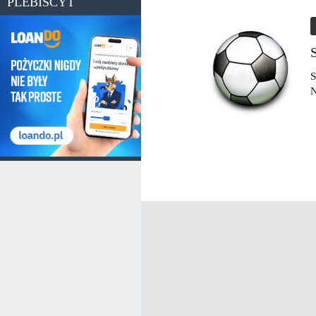
PLEBISCYT
S
N