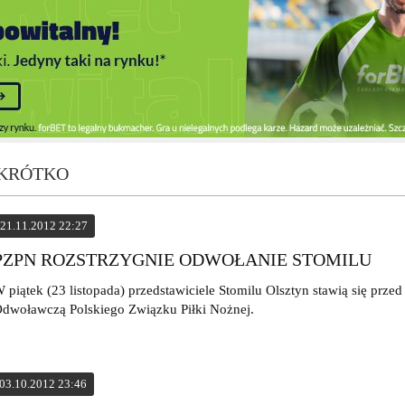
 KRÓTKO
21.11.2012 22:27
PZPN ROZSTRZYGNIE ODWOŁANIE STOMILU
 piątek (23 listopada) przedstawiciele Stomilu Olsztyn stawią się prze
dwoławczą Polskiego Związku Piłki Nożnej.
03.10.2012 23:46