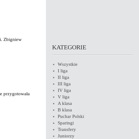
i. Zbigniew
KATEGORIE
Wszystkie
I liga
II liga
III liga
IV liga
re przygotowała
V liga
A klasa
B klasa
Puchar Polski
Sparingi
Transfery
Juniorzy