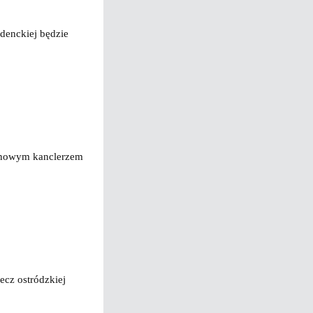
udenckiej będzie
, nowym kanclerzem
ecz ostródzkiej