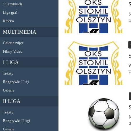
11 szybkich
Liga gra!
S
m
Krótko
MULTIMEDIA
Galerie zdjęć
Filmy Video
I LIGA
W
U
Teksty
Rozgrywki I ligi
Galerie
II LIGA
Teksty
N
Rozgrywki II ligi
d
Galerie