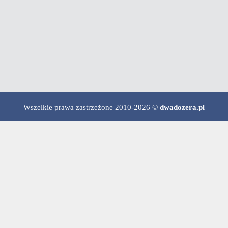
Wszelkie prawa zastrzeżone 2010-2026 ©
dwadozera.pl