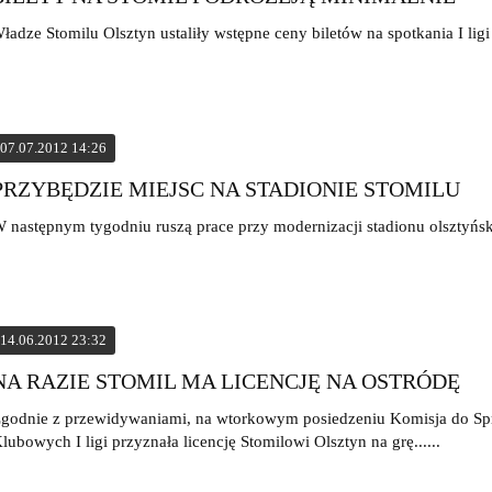
ładze Stomilu Olsztyn ustaliły wstępne ceny biletów na spotkania I ligi
07.07.2012 14:26
PRZYBĘDZIE MIEJSC NA STADIONIE STOMILU
 następnym tygodniu ruszą prace przy modernizacji stadionu olsztyńsk
14.06.2012 23:32
NA RAZIE STOMIL MA LICENCJĘ NA OSTRÓDĘ
godnie z przewidywaniami, na wtorkowym posiedzeniu Komisja do Spr
lubowych I ligi przyznała licencję Stomilowi Olsztyn na grę......