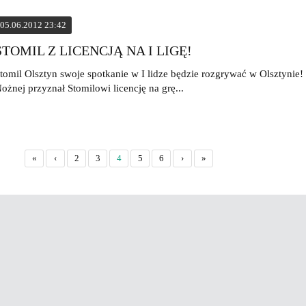
05.06.2012 23:42
STOMIL Z LICENCJĄ NA I LIGĘ!
tomil Olsztyn swoje spotkanie w I lidze będzie rozgrywać w Olsztynie! 
ożnej przyznał Stomilowi licencję na grę...
«
‹
2
3
4
5
6
›
»