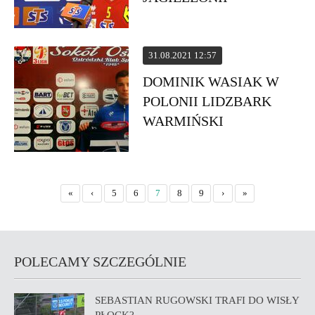
31.08.2021 12:57
DOMINIK WASIAK W
POLONII LIDZBARK
WARMIŃSKI
«
‹
5
6
7
8
9
›
»
POLECAMY SZCZEGÓLNIE
SEBASTIAN RUGOWSKI TRAFI DO WISŁY