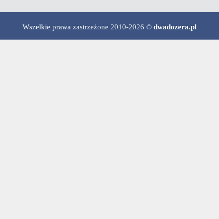
Wszelkie prawa zastrzeżone 2010-2026 ©
dwadozera.pl