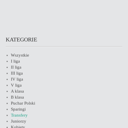
KATEGORIE
Wszystkie
I liga
II liga
III liga
IV liga
V liga
A klasa
B klasa
Puchar Polski
Sparingi
Transfery
Juniorzy
Kobiety