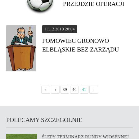
PRZEJDZIE OPERACJI
11.12.2010 20:04
POMOWIEC GRONOWO
ELBLĄSKIE BEZ ZARZĄDU
«
‹
39
40
41
›
POLECAMY SZCZEGÓLNIE
ŚLEPY TERMINARZ RUNDY WIOSENNEJ