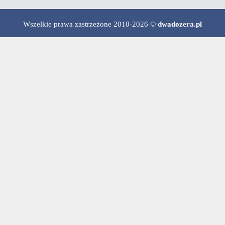
Wszelkie prawa zastrzeżone 2010-2026 ©
dwadozera.pl