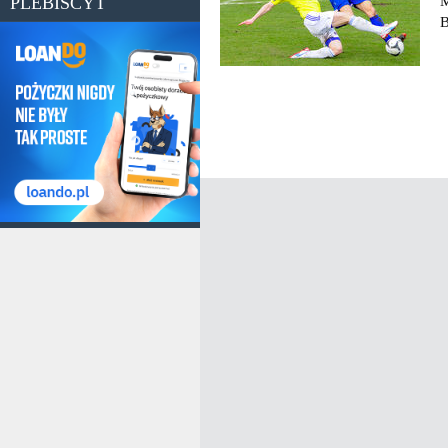
PLEBISCYT
M
B