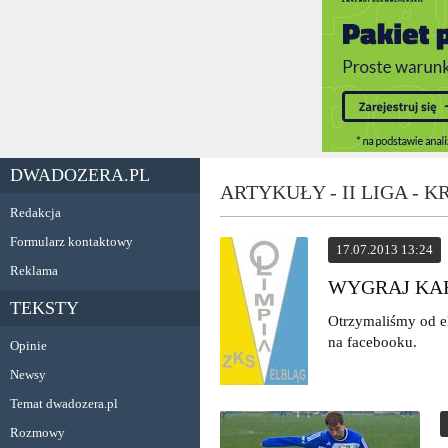
DWADOZERA.PL
ARTYKUŁY - II LIGA - 
Redakcja
Formularz kontaktowy
17.07.2013 13:24
Reklama
WYGRAJ KAR
TEKSTY
Otrzymaliśmy od e
na facebooku.
Opinie
Newsy
Temat dwadozera.pl
Rozmowy