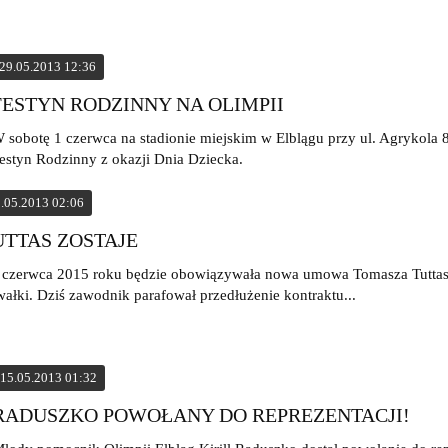
29.05.2013 12:36
FESTYN RODZINNY NA OLIMPII
 sobotę 1 czerwca na stadionie miejskim w Elblągu przy ul. Agrykola 8
estyn Rodzinny z okazji Dnia Dziecka.
.05.2013 02:06
UTTAS ZOSTAJE
 czerwca 2015 roku będzie obowiązywała nowa umowa Tomasza Tuttas
ałki. Dziś zawodnik parafował przedłużenie kontraktu...
15.05.2013 01:32
RADUSZKO POWOŁANY DO REPREZENTACJI!