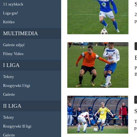
11 szybkich
Liga gra!
2
p
Krótko
MULTIMEDIA
Galerie zdjęć
Filmy Video
I LIGA
P
B
Teksty
Rozgrywki I ligi
Galerie
II LIGA
Teksty
T
Rozgrywki II ligi
p
Galerie