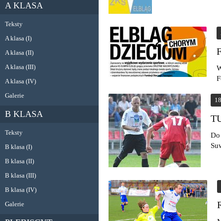
A KLASA
Teksty
A klasa (I)
A klasa (II)
A klasa (III)
W
F
A klasa (IV)
Galerie
18
B KLASA
T
Teksty
Do
Suw
B klasa (I)
B klasa (II)
B klasa (III)
B klasa (IV)
Galerie