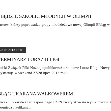
 BĘDZIE SZKOLIĆ MŁODYCH W OLIMPII
renerów, którzy poprowadzą grupy młodzieżowe nowej Olimpii Elbląg w 
28.06.2013 16:01
TERMINARZ I ORAZ II LIGI
olski Związek Piłki Nożnej opublikował terminarze I oraz II ligi. Now
ystartuje w weekend 27/28 lipca 2013 roku.
LBLĄG UKARANA WALKOWEREM
wek i Piłkarstwa Profesjonalnego PZPN zweryfikowała wynik meczu 34. 
pomiędzy Pelikanem...