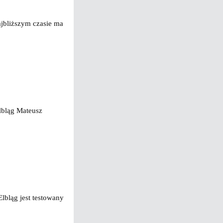
najbliższym czasie ma
lbląg Mateusz
lbląg jest testowany