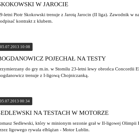
SKOKOWSKI W JAROCIE
9-letni Piotr Skokowski trenuje z Jarotą Jarocin (II liga). Zawodnik w 
odpisać kontrakt z klubem.
05.07.2013 10:08
BOGDANOWICZ POJECHAŁ NA TESTY
rzymierzany do gry m.in. w Stomilu 23-letni lewy obrońca Concordii E
ogdanowicz trenuje z I-ligową Chojniczanką.
05.07.2013 00:34
SEDLEWSKI NA TESTACH W MOTORZE
omasz Sedlewski, który w minionym sezonie grał w II-ligowej Olimpii E
rzez ligowego rywala elblążan - Motor Lublin.