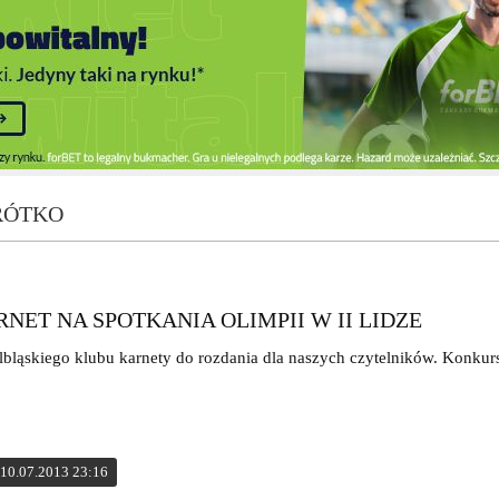
KRÓTKO
NET NA SPOTKANIA OLIMPII W II LIDZE
lbląskiego klubu karnety do rozdania dla naszych czytelników. Konku
10.07.2013 23:16