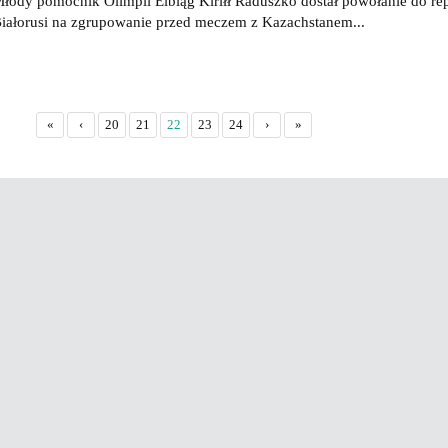
łody pomocnik Olimpii Elbląg Kiriłł Raduszko dostał powołanie do re
iałorusi na zgrupowanie przed meczem z Kazachstanem...
«
‹
20
21
22
23
24
›
»