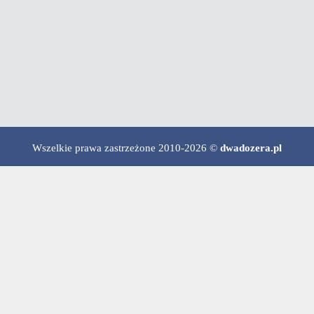
Wszelkie prawa zastrzeżone 2010-2026 ©
dwadozera.pl