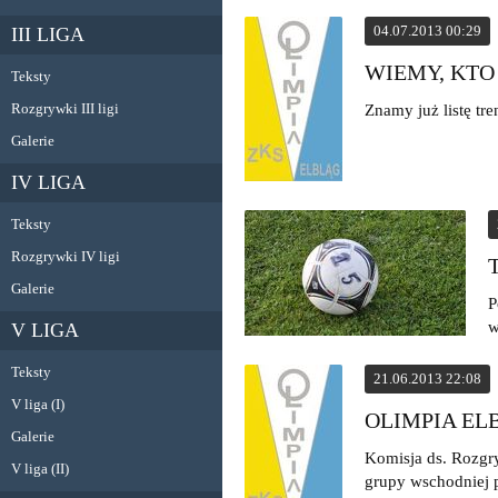
04.07.2013 00:29
III LIGA
WIEMY, KTO
Teksty
Rozgrywki III ligi
Znamy już listę t
Galerie
IV LIGA
Teksty
Rozgrywki IV ligi
Galerie
P
w
V LIGA
Teksty
21.06.2013 22:08
V liga (I)
OLIMPIA E
Galerie
Komisja ds. Rozgry
V liga (II)
grupy wschodniej 