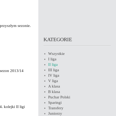
przyszłym sezonie.
KATEGORIE
Wszystkie
I liga
II liga
III liga
y sezon 2013/14
IV liga
V liga
A klasa
B klasa
Puchar Polski
Sparingi
kolejki II ligi
Transfery
Juniorzy