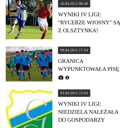
10.04.2011 00:46
WYNIKI IV LIGI:
"RYCERZE WIOSNY" SĄ
Z OLSZTYNKA!
09.04.2011 17:54
GRANICA
WYPUNKTOWAŁA PISĘ
03.04.2011 23:03
WYNIKI IV LIGI:
NIEDZIELA NALEŻAŁA
DO GOSPODARZY