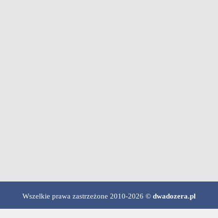
Wszelkie prawa zastrzeżone 2010-2026 ©
dwadozera.pl