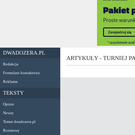
DWADOZERA.PL
ARTYKUŁY - TURNIEJ PA
Redakcja
Formularz kontaktowy
Reklama
TEKSTY
Opinie
Newsy
Temat dwadozera.pl
Rozmowy