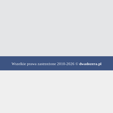
Wszelkie prawa zastrzeżone 2010-2026 ©
dwadozera.pl