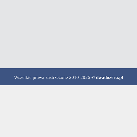
Wszelkie prawa zastrzeżone 2010-2026 ©
dwadozera.pl