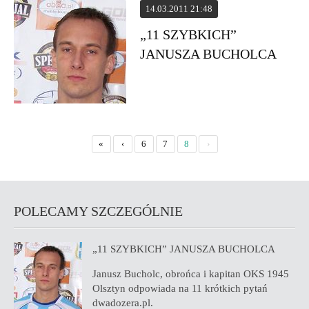
14.03.2011 21:48
„11 SZYBKICH”
JANUSZA BUCHOLCA
«
‹
6
7
8
›
POLECAMY SZCZEGÓLNIE
„11 SZYBKICH” JANUSZA BUCHOLCA
Janusz Bucholc, obrońca i kapitan OKS 1945
Olsztyn odpowiada na 11 krótkich pytań
dwadozera.pl.