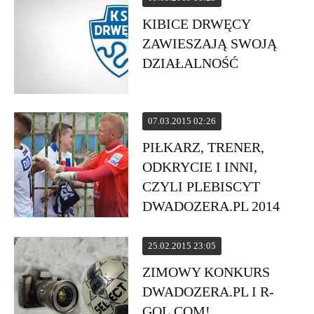
KIBICE DRWĘCY
ZAWIESZAJĄ SWOJĄ
DZIAŁALNOŚĆ
07.03.2015 02:26
PIŁKARZ, TRENER,
ODKRYCIE I INNI,
CZYLI PLEBISCYT
DWADOZERA.PL 2014
25.02.2015 23:05
ZIMOWY KONKURS
DWADOZERA.PL I R-
GOL.COM!