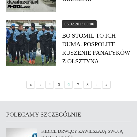
06.02.2015 00:06
BO STOMIL TO ICH
DUMA. POSPOLITE
RUSZENIE FANATYKÓW
Z OLSZTYNA
«
‹
4
5
6
7
8
›
»
POLECAMY SZCZEGÓLNIE
KIBICE DRWĘCY ZAWIESZAJĄ SWOJĄ