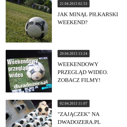
21.04.2015 02:53
JAK MINĄŁ PIŁKARSKI
WEEKEND?
20.04.2015 13:24
WEEKENDOWY
PRZEGLĄD WIDEO.
ZOBACZ FILMY!
02.04.2015 11:07
"ZAJĄCZEK" NA
DWADOZERA.PL