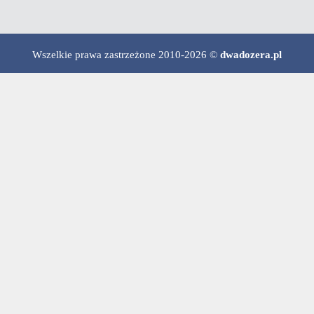
Wszelkie prawa zastrzeżone 2010-2026 ©
dwadozera.pl