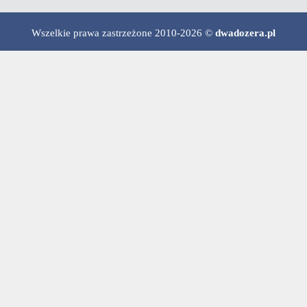
Wszelkie prawa zastrzeżone 2010-2026 ©
dwadozera.pl