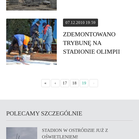
07.12.2010 19:59
ZDEMONTOWANO
TRYBUNĘ NA
STADIONIE OLIMPII
«
‹
17
18
19
›
POLECAMY SZCZEGÓLNIE
STADION W OSTRÓDZIE JUŻ Z
OŚWIETLENIEM!