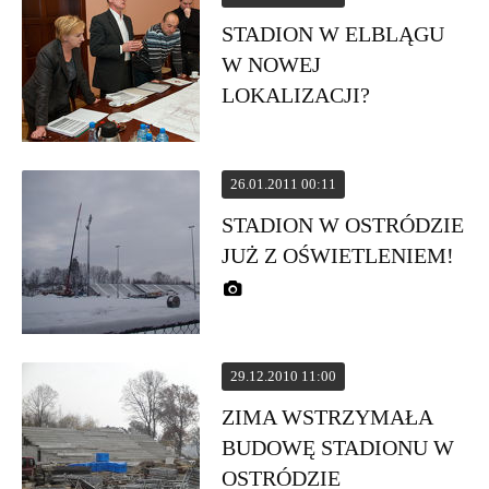
STADION W ELBLĄGU
W NOWEJ
LOKALIZACJI?
26.01.2011 00:11
STADION W OSTRÓDZIE
JUŻ Z OŚWIETLENIEM!
29.12.2010 11:00
ZIMA WSTRZYMAŁA
BUDOWĘ STADIONU W
OSTRÓDZIE