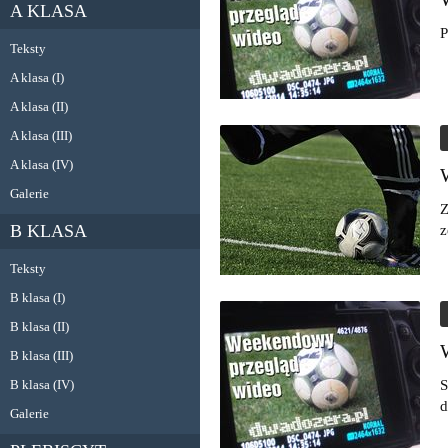
A KLASA
P
Teksty
A klasa (I)
A klasa (II)
A klasa (III)
A klasa (IV)
Galerie
Z
B KLASA
z
Teksty
B klasa (I)
B klasa (II)
B klasa (III)
B klasa (IV)
S
d
Galerie