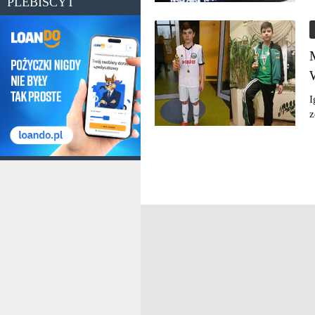
PLEBISCYT
I
z