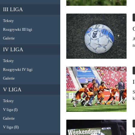
III LIGA
Teksty
Rozgrywki III ligi
Galerie
A
n
IV LIGA
Teksty
Rozgrywki IV ligi
Galerie
V LIGA
S
k
Teksty
V liga (I)
Galerie
V liga (II)