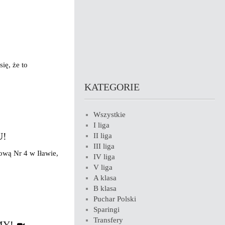
ię, że to
KATEGORIE
Wszystkie
I liga
U!
II liga
III liga
ową Nr 4 w Iławie,
IV liga
V liga
A klasa
B klasa
Puchar Polski
Sparingi
Transfery
MY!