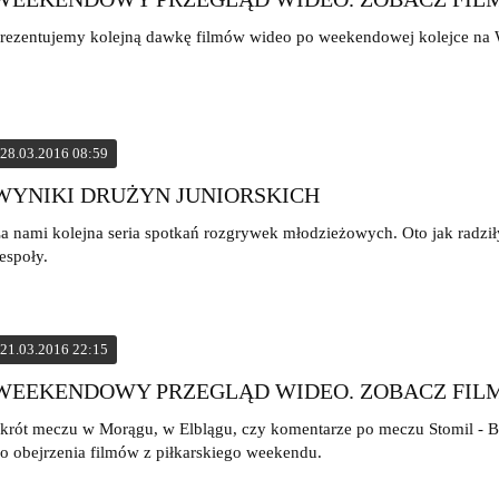
rezentujemy kolejną dawkę filmów wideo po weekendowej kolejce na 
28.03.2016 08:59
WYNIKI DRUŻYN JUNIORSKICH
a nami kolejna seria spotkań rozgrywek młodzieżowych. Oto jak radził
espoły.
21.03.2016 22:15
WEEKENDOWY PRZEGLĄD WIDEO. ZOBACZ FIL
krót meczu w Morągu, w Elblągu, czy komentarze po meczu Stomil - 
o obejrzenia filmów z piłkarskiego weekendu.