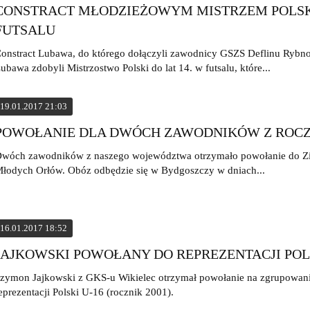
CONSTRACT MŁODZIEŻOWYM MISTRZEM POLS
FUTSALU
onstract Lubawa, do którego dołączyli zawodnicy GSZS Deflinu Rybn
ubawa zdobyli Mistrzostwo Polski do lat 14. w futsalu, które...
19.01.2017 21:03
POWOŁANIE DLA DWÓCH ZAWODNIKÓW Z ROCZN
wóch zawodników z naszego województwa otrzymało powołanie do Z
łodych Orłów. Obóz odbędzie się w Bydgoszczy w dniach...
16.01.2017 18:52
JAJKOWSKI POWOŁANY DO REPREZENTACJI POLS
zymon Jajkowski z GKS-u Wikielec otrzymał powołanie na zgrupowani
eprezentacji Polski U-16 (rocznik 2001).