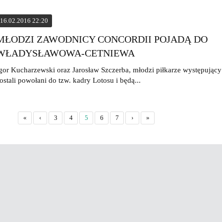
16.02.2016 22:20
MŁODZI ZAWODNICY CONCORDII POJADĄ DO
WŁADYSŁAWOWA-CETNIEWA
gor Kucharzewski oraz Jarosław Szczerba, młodzi piłkarze występujący
ostali powołani do tzw. kadry Lotosu i będą...
«
‹
3
4
5
6
7
›
»