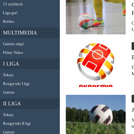
11 szybkich
Liga gra!
Krótko
C
L
MULTIMEDIA
Galerie zdjęć
Filmy Video
I LIGA
D
M
Teksty
Rozgrywki I ligi
Galerie
II LIGA
Teksty
S
Rozgrywki II ligi
r
Galerie