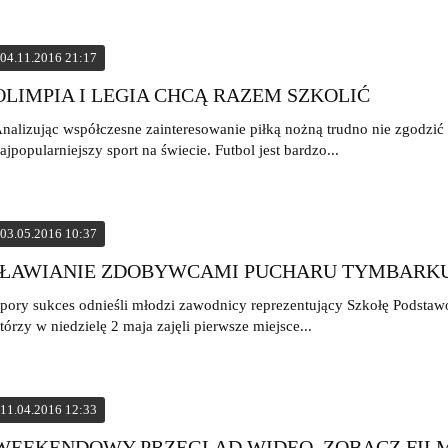
04.11.2016 21:17
OLIMPIA I LEGIA CHCĄ RAZEM SZKOLIĆ
nalizując współczesne zainteresowanie piłką nożną trudno nie zgodzić s
ajpopularniejszy sport na świecie. Futbol jest bardzo...
03.05.2016 10:37
IŁAWIANIE ZDOBYWCAMI PUCHARU TYMBARK
pory sukces odnieśli młodzi zawodnicy reprezentujący Szkołę Podstaw
tórzy w niedzielę 2 maja zajęli pierwsze miejsce...
11.04.2016 12:33
WEEKENDOWY PRZEGLĄD WIDEO. ZOBACZ FIL