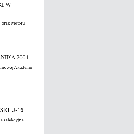
KI W
o oraz Motoru
IKA 2004
imowej Akademii
KI U-16
e selekcyjne