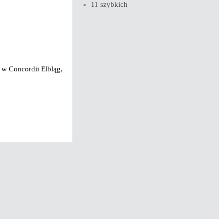
11 szybkich
 w Concordii Elbląg,