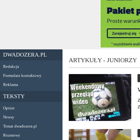
DWADOZERA.PL
ARTYKUŁY - JUNIORZY
Redakcja
Formularz kontaktowy
Reklama
TEKSTY
Z
Z
Opinie
Newsy
Temat dwadozera.pl
Rozmowy