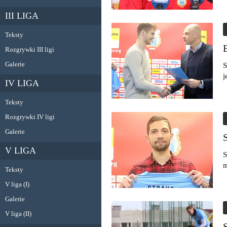
III LIGA
Teksty
Rozgrywki III ligi
Galerie
S
j
IV LIGA
Teksty
Rozgrywki IV ligi
Galerie
V LIGA
S
m
Teksty
V liga (I)
Galerie
V liga (II)