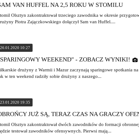
SAM VAN HUFFEL NA 2,5 ROKU W STOMILU
tomil Olsztyn zakontraktował trzeciego zawodnika w okresie przygo
rużyny Piotra Zajączkowskiego dołączył Sam van Huffel....
26.01.2020 10:27
"SPARINGOWY WEEKEND" - ZOBACZ WYNIKI!
iłkarskie drużyny z Warmii i Mazur zaczynają sparingowe spotkania n
ak w ten weekend radziły sobie drużyny z naszego...
23.01.2020 19:35
OBROŃCY JUŻ SĄ, TERAZ CZAS NA GRACZY O
tomil Olsztyn zakontraktował dwóch zawodników do formacji obronnej.
ędzie testował zawodników ofensywnych. Pierwsi mają...