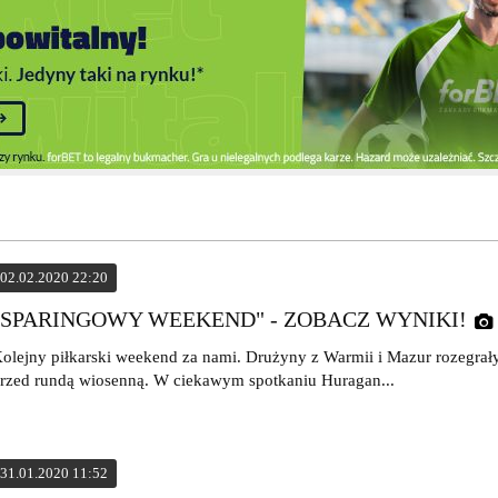
02.02.2020 22:20
"SPARINGOWY WEEKEND" - ZOBACZ WYNIKI!
olejny piłkarski weekend za nami. Drużyny z Warmii i Mazur rozegrały
rzed rundą wiosenną. W ciekawym spotkaniu Huragan...
31.01.2020 11:52