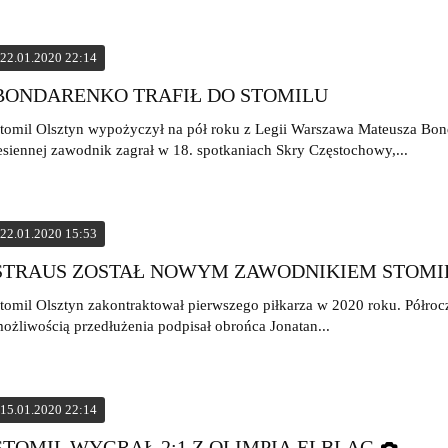
22.01.2020 22:14
BONDARENKO TRAFIŁ DO STOMILU
tomil Olsztyn wypożyczył na pół roku z Legii Warszawa Mateusza Bo
esiennej zawodnik zagrał w 18. spotkaniach Skry Częstochowy,...
22.01.2020 15:53
STRAUS ZOSTAŁ NOWYM ZAWODNIKIEM STOMI
tomil Olsztyn zakontraktował pierwszego piłkarza w 2020 roku. Półro
ożliwością przedłużenia podpisał obrońca Jonatan...
15.01.2020 22:14
STOMIL WYGRAŁ 2:1 Z OLIMPIĄ ELBLĄG