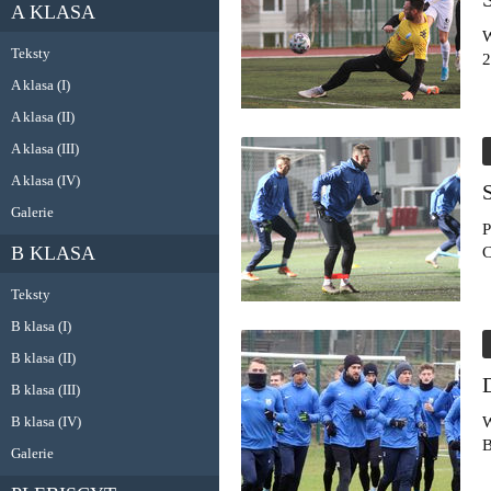
A KLASA
W
Teksty
2
A klasa (I)
A klasa (II)
A klasa (III)
A klasa (IV)
Galerie
P
B KLASA
C
Teksty
B klasa (I)
B klasa (II)
B klasa (III)
B klasa (IV)
W
B
Galerie