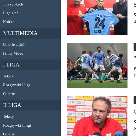
11 szybkich
Liga gra!
S
d
Krótko
MULTIMEDIA
Galerie zdjęć
Filmy Video
I LIGA
P
j
Teksty
Rozgrywki I ligi
Galerie
II LIGA
Teksty
S
Rozgrywki II ligi
b
Galerie