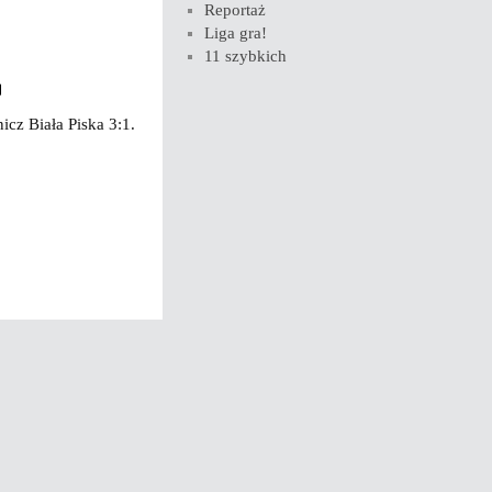
Reportaż
Liga gra!
11 szybkich
cz Biała Piska 3:1.