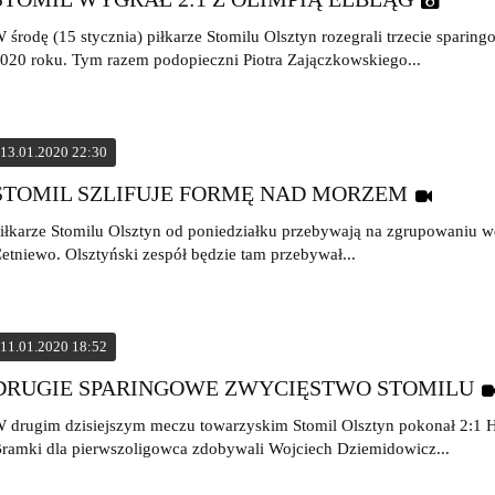
 środę (15 stycznia) piłkarze Stomilu Olsztyn rozegrali trzecie sparin
020 roku. Tym razem podopieczni Piotra Zajączkowskiego...
13.01.2020 22:30
STOMIL SZLIFUJE FORMĘ NAD MORZEM
iłkarze Stomilu Olsztyn od poniedziałku przebywają na zgrupowaniu 
etniewo. Olsztyński zespół będzie tam przebywał...
11.01.2020 18:52
DRUGIE SPARINGOWE ZWYCIĘSTWO STOMILU
 drugim dzisiejszym meczu towarzyskim Stomil Olsztyn pokonał 2:1 
ramki dla pierwszoligowca zdobywali Wojciech Dziemidowicz...