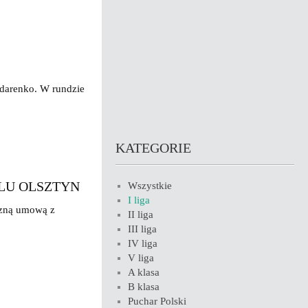
ndarenko. W rundzie
KATEGORIE
LU OLSZTYN
Wszystkie
I liga
czną umową z
II liga
III liga
IV liga
V liga
A klasa
B klasa
Puchar Polski