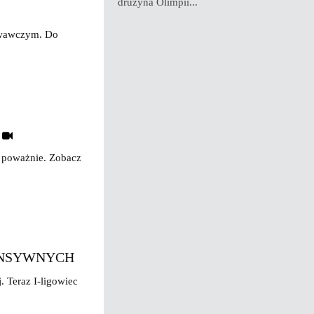
drużyna Olimpii...
towawczym. Do
a poważnie. Zobacz
FENSYWNYCH
 Teraz I-ligowiec