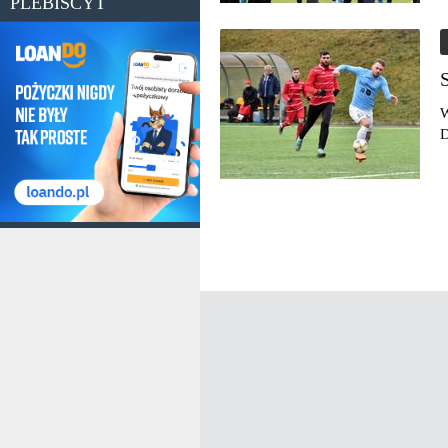
PLEBISCYT
W
D