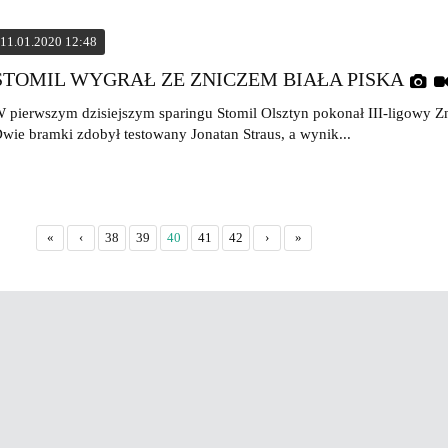
11.01.2020 12:48
STOMIL WYGRAŁ ZE ZNICZEM BIAŁA PISKA
 pierwszym dzisiejszym sparingu Stomil Olsztyn pokonał III-ligowy Zni
wie bramki zdobył testowany Jonatan Straus, a wynik...
«
‹
38
39
40
41
42
›
»