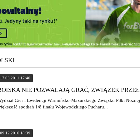
OLSKI
17.03.2011 17:40
BOISKA NIE POZWALAJĄ GRAĆ, ZWIĄZEK PRZE
ydział Gier i Ewidencji Warmińsko-Mazurskiego Związku Piłki Nożnej
iększość spotkań 1/8 finału Wojewódzkiego Pucharu...
09.12.2010 18:39