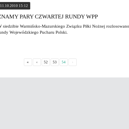
11.10.2010 15:12
ZNAMY PARY CZWARTEJ RUNDY WPP
 siedzibie Warmińsko-Mazurskiego Związku Piłki Nożnej rozlosowano
undy Wojewódzkiego Pucharu Polski.
«
‹
52
53
54
›