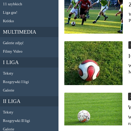
11 szybkich
Liga gra!
W
P
Krótko
MULTIMEDIA
Galerie zdjęć
Filmy Video
I LIGA
W
M
Teksty
Rozgrywki I ligi
Galerie
II LIGA
Teksty
W
Rozgrywki II ligi
r
Galerie