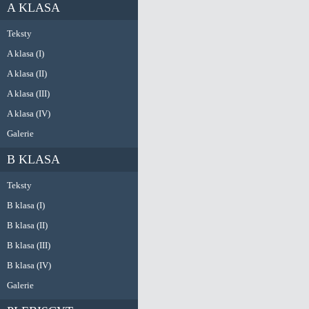
A KLASA
Teksty
A klasa (I)
A klasa (II)
A klasa (III)
A klasa (IV)
Galerie
B KLASA
Teksty
B klasa (I)
B klasa (II)
B klasa (III)
B klasa (IV)
Galerie