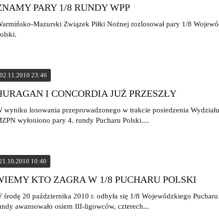
ZNAMY PARY 1/8 RUNDY WPP
armińsko-Mazurski Związek Piłki Nożnej rozlosował pary 1/8 Wojew
olski.
02.11.2010 23:46
HURAGAN I CONCORDIA JUŻ PRZESZŁY
 wyniku losowania przeprowadzonego w trakcie posiedzenia Wydziału 
ZPN wyłoniono pary 4. rundy Pucharu Polski....
21.10.2010 10:40
WIEMY KTO ZAGRA W 1/8 PUCHARU POLSKI
 środę 20 października 2010 r. odbyła się 1/8 Wojewódzkiego Pucharu 
undy awansowało osiem III-ligowców, czterech...