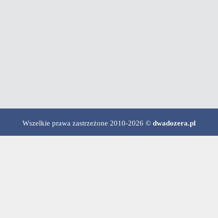
Wszelkie prawa zastrzeżone 2010-2026 ©
dwadozera.pl