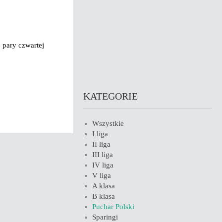
 pary czwartej
KATEGORIE
Wszystkie
I liga
II liga
III liga
IV liga
V liga
A klasa
B klasa
Puchar Polski
Sparingi