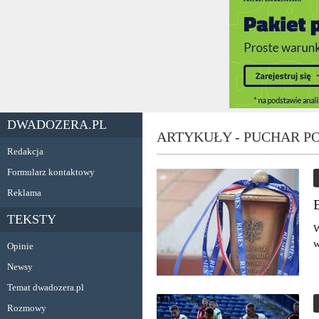
DWADOZERA.PL
ARTYKUŁY - PUCHAR P
Redakcja
Formularz kontaktowy
Reklama
TEKSTY
W
w
Opinie
Newsy
Temat dwadozera.pl
Rozmowy