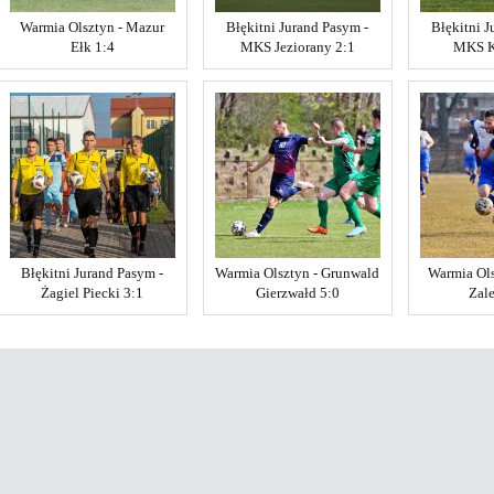
Warmia Olsztyn - Mazur
Błękitni Jurand Pasym -
Błękitni J
Ełk 1:4
MKS Jeziorany 2:1
MKS K
Błękitni Jurand Pasym -
Warmia Olsztyn - Grunwald
Warmia Ols
Żagiel Piecki 3:1
Gierzwałd 5:0
Zal