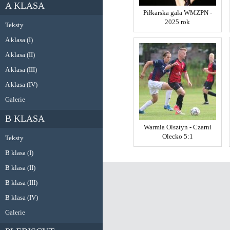
A KLASA
Piłkarska gala WMZPN -
2025 rok
Teksty
A klasa (I)
A klasa (II)
A klasa (III)
A klasa (IV)
Galerie
B KLASA
Warmia Olsztyn - Czarni
Olecko 5:1
Teksty
B klasa (I)
B klasa (II)
B klasa (III)
B klasa (IV)
Galerie