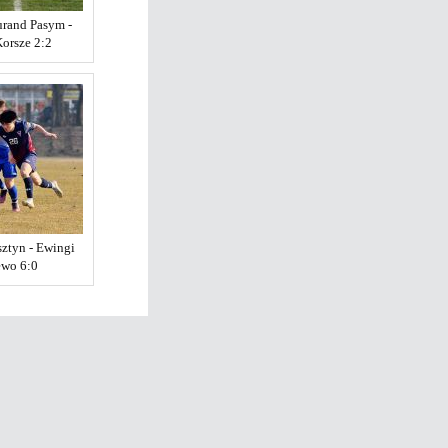
urand Pasym -
orsze 2:2
ztyn - Ewingi
ewo 6:0