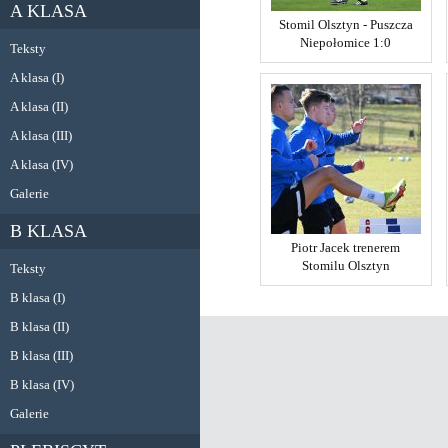
A KLASA
Stomil Olsztyn - Puszcza
Niepołomice 1:0
Teksty
A klasa (I)
A klasa (II)
A klasa (III)
A klasa (IV)
Galerie
B KLASA
Piotr Jacek trenerem
Stomilu Olsztyn
Teksty
B klasa (I)
B klasa (II)
B klasa (III)
B klasa (IV)
Galerie