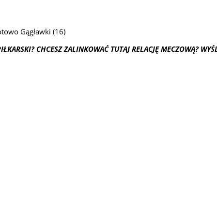
otowo Gągławki (16)
PIŁKARSKI? CHCESZ ZALINKOWAĆ TUTAJ RELACJĘ MECZOWĄ? WYŚL