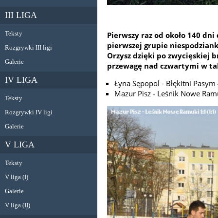
III LIGA
Teksty
Pierwszy raz od około 140 dni
pierwszej grupie niespodzian
Rozgrywki III ligi
Orzysz dzięki po zwycięskiej b
Galerie
przewagę nad czwartymi w ta
IV LIGA
Łyna Sępopol - Błękitni Pasym 
Mazur Pisz - Leśnik Nowe Ram
Teksty
Rozgrywki IV ligi
Galerie
V LIGA
Teksty
V liga (I)
Galerie
V liga (II)