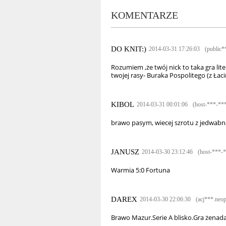
KOMENTARZE
DO KNIT:)
2014-03-31 17:26:03
(public*
Rozumiem ,że twój nick to taka gra lit
twojej rasy- Buraka Pospolitego (z Łacin
KIBOL
2014-03-31 00:01:06
(host-***-**
brawo pasym, wiecej szrotu z jedwabn
JANUSZ
2014-03-30 23:12:46
(host-***-
Warmia 5:0 Fortuna
DAREX
2014-03-30 22:06:30
(acj***.neop
Brawo Mazur.Serie A blisko.Gra żenada