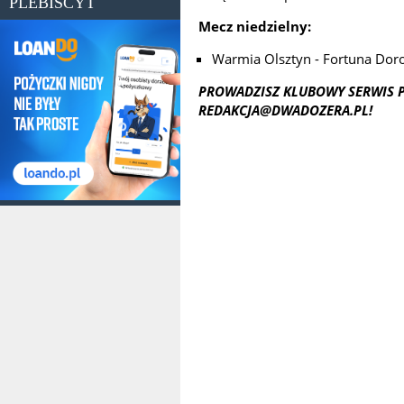
PLEBISCYT
Mecz niedzielny:
Warmia Olsztyn - Fortuna Dor
PROWADZISZ
KLUBOWY
SERWIS 
REDAKCJA@DWADOZERA.PL
!