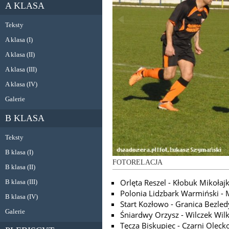
A KLASA
Teksty
A klasa (I)
A klasa (II)
A klasa (III)
A klasa (IV)
Galerie
B KLASA
Teksty
B klasa (I)
FOTORELACJA
B klasa (II)
Orlęta Reszel - Kłobuk Mikołajk
B klasa (III)
Polonia Lidzbark Warmiński - 
B klasa (IV)
Start Kozłowo - Granica Bezled
Galerie
Śniardwy Orzysz - Wilczek Wil
Tęcza Biskupiec - Czarni Oleck