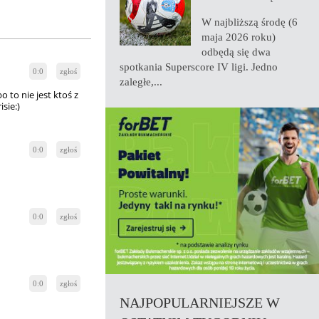
W najbliższą środę (6
maja 2026 roku)
odbędą się dwa
spotkania Superscore IV ligi. Jedno
0:0
zgłoś
zaległe,...
 to nie jest ktoś z
sie:)
0:0
zgłoś
0:0
zgłoś
0:0
zgłoś
NAJPOPULARNIEJSZE W