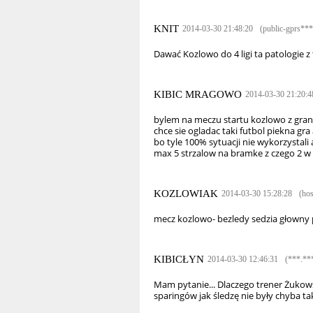
KNIT
2014-03-30 21:48:20
(public-gprs***.
Dawać Kozlowo do 4 ligi ta patologie
KIBIC MRAGOWO
2014-03-30 21:20:4
bylem na meczu startu kozlowo z grani
chce sie ogladac taki futbol piekna gr
bo tyle 100% sytuacji nie wykorzystali 
max 5 strzalow na bramke z czego 2 w br
KOZLOWIAK
2014-03-30 15:28:28
(ho
mecz kozlowo- bezledy sedzia głowny 
KIBICŁYN
2014-03-30 12:46:31
(***.**
Mam pytanie... Dlaczego trener Żukowsk
sparingów jak śledzę nie były chyba tak