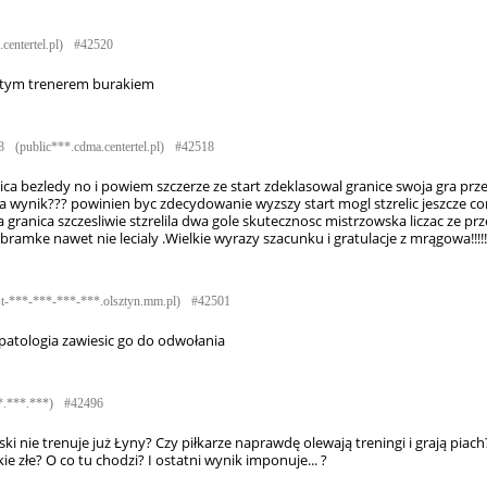
centertel.pl)
#42520
 z tym trenerem burakiem
8
(public***.cdma.centertel.pl)
#42518
ca bezledy no i powiem szczerze ze start zdeklasowal granice swoja gra pr
a a wynik??? powinien byc zdecydowanie wyzszy start mogl stzrelic jeszcze co
a granica szczesliwie stzrelila dwa gole skutecznosc mistrzowska liczac ze prz
amke nawet nie lecialy .Wielkie wyrazy szacunku i gratulacje z mrągowa!!!!!!!
st-***-***-***-***.olsztyn.mm.pl)
#42501
patologia zawiesic go do odwołania
*.***.***)
#42496
i nie trenuje już Łyny? Czy piłkarze naprawdę olewają treningi i grają piach
ie złe? O co tu chodzi? I ostatni wynik imponuje... ?