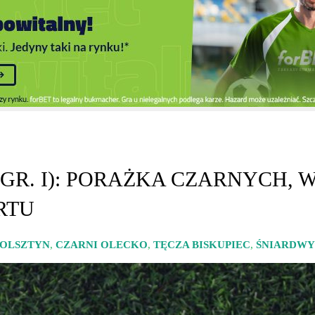
 (GR. I): PORAŻKA CZARNYCH,
RTU
 OLSZTYN
,
CZARNI OLECKO
,
TĘCZA BISKUPIEC
,
ŚNIARDWY