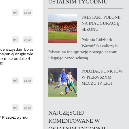
OSTATNIM TYGODNIU
0:0
zgłoś
FALSTART POLONII
NA INAUGURACJĘ
SEZONU
Polonia Lidzbark
0:0
zgłoś
Warmiński zaliczyła
zede wszystkim bo az
falstart na inaugurację nowego sezonu,
najmniej drugie tyle
ulegając przed własną...
ez mecz oddali z 4
!!!
PODZIAŁ PUNKTÓW
W PIERWSZYM
0:0
zgłoś
MECZU IV LIGI
0:0
zgłoś
NAJCZĘSCIEJ
? Przecież wyniki
KOMENTOWANE W
OSTATNIM TYGODNIU