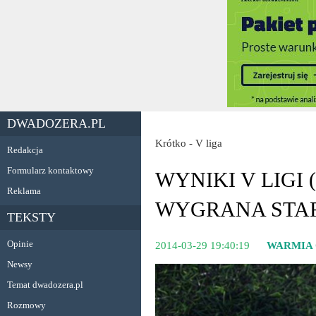
DWADOZERA.PL
Krótko - V liga
Redakcja
Formularz kontaktowy
WYNIKI V LIGI
Reklama
WYGRANA STA
TEKSTY
Opinie
2014-03-29 19:40:19
WARMIA
Newsy
Temat dwadozera.pl
Rozmowy