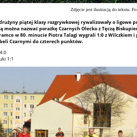
Zdjęcie jest ilustracją do tekstu. 
 drużyny piątej klasy rozgrywkowej rywalizowały o ligowe 
ką można nazwać porażkę Czarnych Olecko z Tęczą Biskupie
ramce w 80. minucie Piotra Talagi wygrali 1:0 z Wilczkiem i
beli Czarnymi do czterech punktów.
4:0
uki 1:1