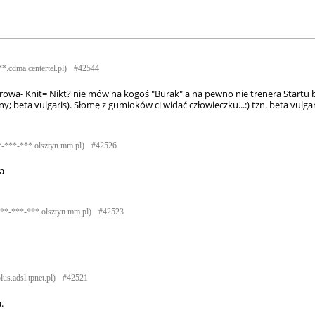
**.cdma.centertel.pl)
#42544
erowa- Knit= Nikt? nie mów na kogoś "Burak" a na pewno nie trenera Startu bo
y; beta vulgaris). Słomę z gumioków ci widać człowieczku...:) tzn. beta vulgari
*-***-***.olsztyn.mm.pl)
#42526
a
***-***-***.olsztyn.mm.pl)
#42523
lus.adsl.tpnet.pl)
#42521
.