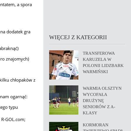
entatem, a spora
a na dodatek gra
WIĘCEJ Z KATEGORII
zabraknąć)
TRANSFEROWA
poro znajomych)
KARUZELA W
POLONII LIDZBARK
WARMIŃSKI
 kilku chłopaków z
WARMIA OLSZTYN
WYCOFAŁA
ię nam ogarnąć:
DRUŻYNĘ
tego typu
SENIORÓW Z A-
KLASY
ę R-GOL.com;
KORMORAN