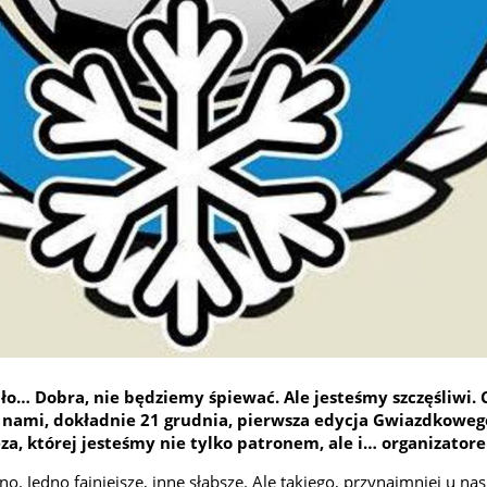
ało… Dobra, nie będziemy śpiewać. Ale jesteśmy szczęśliwi. 
 nami, dokładnie 21 grudnia, pierwsza edycja Gwiazdkowe
a, której jesteśmy nie tylko patronem, ale i… organizator
. Jedno fajniejsze, inne słabsze. Ale takiego, przynajmniej u nas