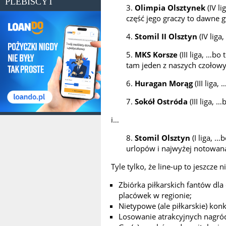
PLEBISCYT
3.
Olimpia Olsztynek
(IV l
część jego graczy to dawne 
4.
Stomil II Olsztyn
(IV liga
5.
MKS Korsze
(III liga, …b
tam jeden z naszych czołowy
6.
Huragan Morąg
(III liga
7.
Sokół Ostróda
(III liga, 
i…
8.
Stomil Olsztyn
(I liga, …
urlopów i najwyżej notowan
Tyle tylko, że line-up to jeszcze 
Zbiórka piłkarskich fantów dla
placówek w regionie;
Nietypowe (ale piłkarskie) ko
Losowanie atrakcyjnych nagród 