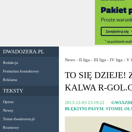
DWADOZERA.PL
News - II liga - III liga - IV liga - V
Redakcja
Formularz kontaktowy
TO SIĘ DZIEJE
Reklama
KALWA R-GOL.
TEKSTY
Opinie
2013-12-03 23:19:22
GWIAZD
BŁĘKITNI PASYM
,
STOMIL OL
Newsy
Temat dwadozera.pl
Rozmowy