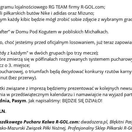
rogramu lojalnościowego RG TEAM firmy R-GOL.com;
i piłkarskich butów Nike i adidas oraz Mizuno;
órym każdy kibic będzie mógł zrobić sobie zdjęcie z wybranym gr
„after” w Domu Pod Kogutem w pobliskich Michałkach.
 to, choć jesteśmy przed oficjalnym losowaniem, już teraz zapowi
żdy z każdym" w dwóch grupach (po trzy mecze);
które zmierzą się w półfinałach rozgrywanych systemem pucharo
z o 3. miejsce;
pucharowej, o triumfach będą decydować konkursy rzutów karny
nut (bez przerwy).
ostki związane z imprezą będziemy prezentować w kolejnych newsa
mia w przedświątecznym kalendarzu i namawiajcie na wyjazd par
dnia, Pasym
. Jak napisaliśmy: BĘDZIE SIĘ DZIAŁO!
PLN
.
wiazdkowego Pucharu Kalwa R-GOL.com:
dwadozera.pl, Błękitni Pa
-Mazurski Związek Piłki Nożnej, Profesjonalny Sklep Piłkarski R-