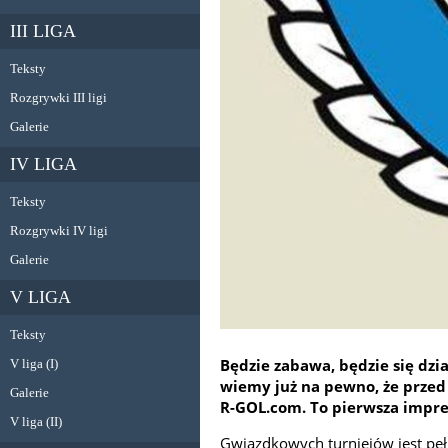
III LIGA
Teksty
Rozgrywki III ligi
Galerie
IV LIGA
Teksty
Rozgrywki IV ligi
Galerie
V LIGA
Teksty
Będzie zabawa, będzie się dzi
V liga (I)
wiemy już na pewno, że przed
Galerie
R-GOL.com. To pierwsza imprez
V liga (II)
Gwiazdkowych turniejów jest pełno