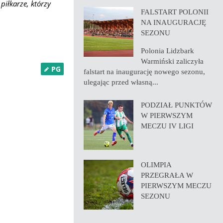
iłkarze, którzy
FALSTART POLONII
NA INAUGURACJĘ
SEZONU
Polonia Lidzbark
Warmiński zaliczyła
PG
falstart na inaugurację nowego sezonu,
ulegając przed własną...
PODZIAŁ PUNKTÓW
W PIERWSZYM
MECZU IV LIGI
OLIMPIA
PRZEGRAŁA W
PIERWSZYM MECZU
SEZONU