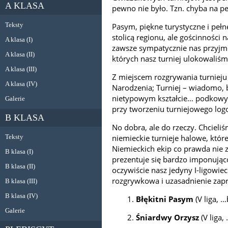
A KLASA
pewno nie było. Tzn. chyba na pe
Teksty
Pasym, piękne turystyczne i peł
stolicą regionu, ale gościnnośc
A klasa (I)
zawsze sympatycznie nas przyjmo
A klasa (II)
których nasz turniej ulokowaliśmy
A klasa (III)
Z miejscem rozgrywania turnieju
A klasa (IV)
Narodzenia; Turniej – wiadomo, b
nietypowym kształcie… podkowy, 
Galerie
przy tworzeniu turniejowego log
B KLASA
No dobra, ale do rzeczy. Chcie
niemieckie turnieje halowe, które 
Teksty
Niemieckich ekip co prawda nie za
B klasa (I)
prezentuje się bardzo imponująco. 
B klasa (II)
oczywiście nasz jedyny I-ligowiec
rozgrywkowa i uzasadnienie zapr
B klasa (III)
B klasa (IV)
1.
Błękitni Pasym
(V liga, 
Galerie
2.
Śniardwy Orzysz
(V liga