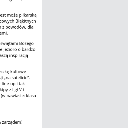
est może piłkarską
scowych Błękitnych
n z powodów, dla
iemi.
d świętami Bożego
e jezioro o bardzo
szą inspiracją
eczkę kultowe
 „na satelicie”.
line-up i tak
py z ligi V i
 (w nawiasie: klasa
m zarządem)