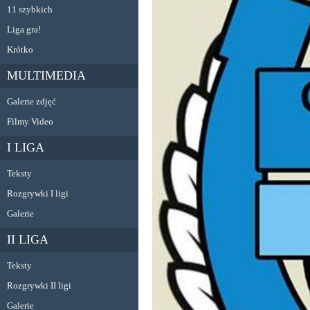
11 szybkich
Liga gra!
Krótko
MULTIMEDIA
Galerie zdjęć
Filmy Video
I LIGA
Teksty
Rozgrywki I ligi
Galerie
II LIGA
Teksty
Rozgrywki II ligi
Galerie