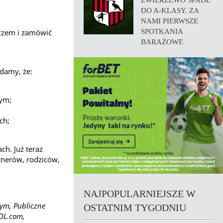
ZWIERZEWO SPADŁ
DO A-KLASY. ZA
NAMI PIERWSZE
aczem i zamówić
SPOTKANIA
BARAŻOWE
adamy, że:
wym;
ch;
ch. Już teraz
tnerów, rodziców,
NAJPOPULARNIEJSZE W
sym, Publiczne
OSTATNIM TYGODNIU
GOL.com,