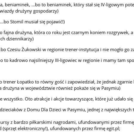
iga, beniaminek, …bo to beniaminek, który stał się IV-ligowym pot
gwiazdy drużyny gospodarzy)
, …bo Stomil musiał się pojawić!)
o to fajna drużyna, która co roku jest czarnym koniem rozgrywek, 
ch dziennikarzy)
, …bo Czesiu Żukowski w regionie trener-instytucja i nie mogło go 
…bo to kadrowo najsilniejszy III-ligowiec w regionie i mamy tam s
bo trener Łopatko to równy gość i zapowiedział, że jednak zgarnie
a drużyna w województwie również pokaże się w Pasymiu)
nie wszystko. Oto atrakcje i akcje towarzyszące, które już udało s
 dzieciaków z Domu Dla Dzieci w Pasymiu, jednej z największych 
nkursy z bardzo piłkarskimi nagrodami, ufundowanymi przez firm
(sprzęt elektroniczny!), ufundowanych przez firmę egit.pl;