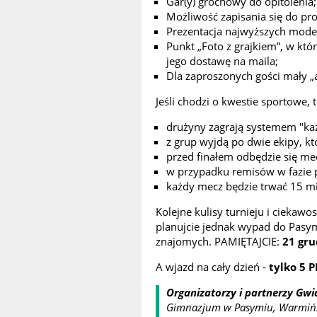
Gar(y) grochówy do opitolenia;
Możliwość zapisania się do p
Prezentacja najwyższych model
Punkt „Foto z grajkiem”, w kt
jego dostawę na maila;
Dla zaproszonych gości mały 
Jeśli chodzi o kwestie sportowe,
drużyny zagrają systemem "ka
z grup wyjdą po dwie ekipy, 
przed finałem odbędzie się mec
w przypadku remisów w fazie 
każdy mecz będzie trwać 15 mi
Kolejne kulisy turnieju i ciekaw
planujcie jednak wypad do Pasy
znajomych. PAMIĘTAJCIE:
21 gru
A wjazd na cały dzień -
tylko 5 
Organizatorzy i partnerzy G
Gimnazjum w Pasymiu, Warmińsko