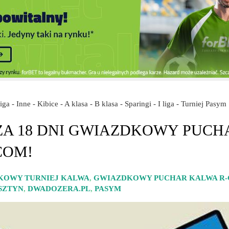
 liga - Inne - Kibice - A klasa - B klasa - Sparingi - I liga - Turniej Pasym
! ZA 18 DNI GWIAZDKOWY PUCH
COM!
KOWY TURNIEJ KALWA
,
GWIAZDKOWY PUCHAR KALWA R
SZTYN
,
DWADOZERA.PL
,
PASYM