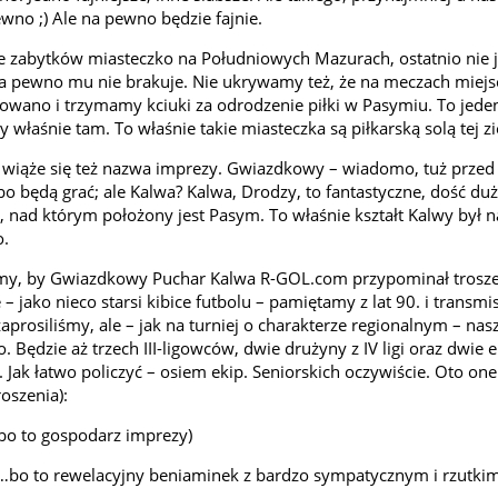
wno ;) Ale na pewno będzie fajnie.
ne zabytków miasteczko na Południowych Mazurach, ostatnio nie j
i na pewno mu nie brakuje. Nie ukrywamy też, że na meczach miej
wano i trzymamy kciuki za odrodzenie piłki w Pasymiu. To jede
 właśnie tam. To właśnie takie miasteczka są piłkarską solą tej z
 wiąże się też nazwa imprezy. Gwiazdkowy – wiadomo, tuż prze
o będą grać; ale Kalwa? Kalwa, Drodzy, to fantastyczne, dość duż
nad którym położony jest Pasym. To właśnie kształt Kalwy był na
o.
liśmy, by Gwiazdkowy Puchar Kalwa R-GOL.com przypominał trosz
– jako nieco starsi kibice futbolu – pamiętamy z lat 90. i transmisji
prosiliśmy, ale – jak na turniej o charakterze regionalnym – nasz 
Będzie aż trzech III-ligowców, dwie drużyny z IV ligi oraz dwie eki
. Jak łatwo policzyć – osiem ekip. Seniorskich oczywiście. Oto one
oszenia):
…bo to gospodarz imprezy)
, …bo to rewelacyjny beniaminek z bardzo sympatycznym i rzutki