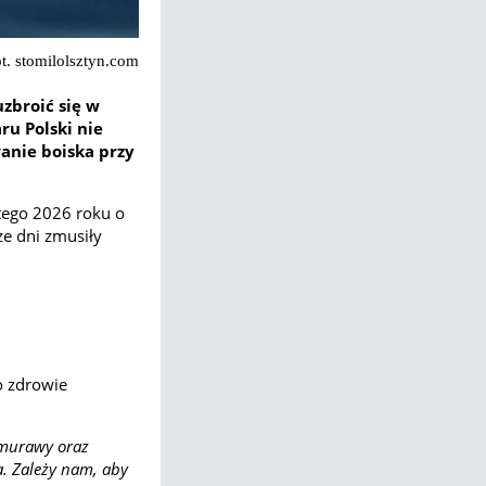
Fot. stomilolsztyn.com
zbroić się w
ru Polski nie
anie boiska przy
tego 2026 roku o
ze dni zmusiły
o zdrowie
 murawy oraz
a. Zależy nam, aby