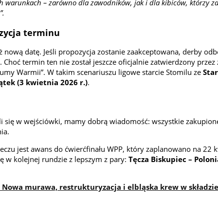
h warunkach – zarówno dla zawodników, jak i dla kibiców, którzy z
”.
ozycja terminu
ż nową datę. Jeśli propozycja zostanie zaakceptowana, derby odb
 Choć termin ten nie został jeszcze oficjalnie zatwierdzony prze
umy Warmii”. W takim scenariuszu ligowe starcie Stomilu ze
Sta
ątek (3 kwietnia 2026 r.)
.
zyli się w wejściówki, mamy dobrą wiadomość:
wszystkie zakupion
ia.
czu jest awans do ćwierćfinału WPP, który zaplanowano na 22 k
 w kolejnej rundzie z lepszym z pary:
Tęcza Biskupiec – Poloni
? Nowa murawa, restrukturyzacja i elbląska krew w składzi