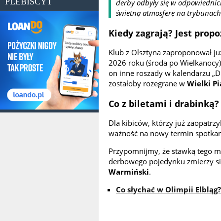
PLEBISCYT
derby odbyły się w odpowiednic
świetną atmosferę na trybunach
Kiedy zagrają? Jest prop
Klub z Olsztyna zaproponował ju
2026 roku
(środa po Wielkanocy).
on inne roszady w kalendarzu „D
zostałoby rozegrane w
Wielki Pi
Co z biletami i drabinką?
Dla kibiców, którzy już zaopatr
ważność
na nowy termin spotkan
Przypomnijmy, że stawką tego me
derbowego pojedynku zmierzy się
Warmiński
.
Co słychać w Olimpii Elbląg