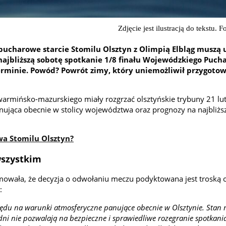
Zdjęcie jest ilustracją do tekstu. 
 pucharowe starcie Stomilu Olsztyn z Olimpią Elbląg muszą u
ajbliższą sobotę spotkanie 1/8 finału Wojewódzkiego Pucha
rminie. Powód? Powrót zimy, który uniemożliwił przygotow
armińsko-mazurskiego miały rozgrzać olsztyńskie trybuny 21 lu
anująca obecnie w stolicy województwa oraz prognozy na najbliżs
wa Stomilu Olsztyn?
wszystkim
rmowała, że decyzja o odwołaniu meczu podyktowana jest troską 
:
ględu na warunki atmosferyczne panujące obecnie w Olsztynie. Stan
ni nie pozwalają na bezpieczne i sprawiedliwe rozegranie spotkani