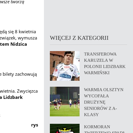
awsze tworzą
ędą się
8 kwietnia
WIĘCEJ Z KATEGORII
z związek, wymusza
rtem Nidzica
TRANSFEROWA
KARUZELA W
POLONII LIDZBARK
WARMIŃSKI
e bilety zachowują
WARMIA OLSZTYN
wietnia. Zwycięzca
WYCOFAŁA
a Lidzbark
DRUŻYNĘ
SENIORÓW Z A-
e
KLASY
rys
KORMORAN