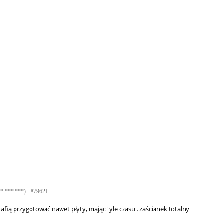
**.***.***)
#79621
trafią przygotować nawet płyty, mając tyle czasu ..zaścianek totalny