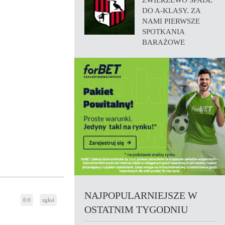
ZWIERZEWO SPADŁ
DO A-KLASY. ZA
NAMI PIERWSZE
SPOTKANIA
BARAŻOWE
NAJPOPULARNIEJSZE W
0:0
zgłoś
OSTATNIM TYGODNIU