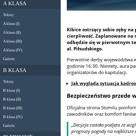
A KLASA
Teksty
A klasa (I)
Kibice ostrzący sobie zęby na
A klasa (II)
cierpliwość. Zaplanowane na n
A klasa (III)
odbędzie się w pierwotnym te
al. Piłsudskiego.
A klasa (IV)
Galerie
Pierwotnie derby województwa w
godzinie 16:30. Niestety, aura p
B KLASA
organizatorów do kapitulacji.
Teksty
Jak wygląda sytuacja kadro
B klasa (I)
Bezpieczeństwo przede 
B klasa (II)
Oficjalna strona Stomilu poinfo
B klasa (III)
zawodników oraz komfort fanów
B klasa (IV)
„Decyzja została podjęta ze wz
Galerie
prognozy pogody na najbliższe d