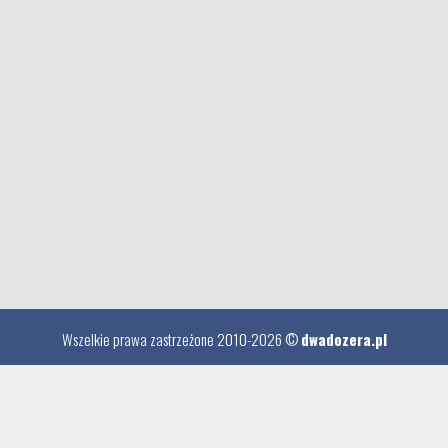
Wszelkie prawa zastrzeżone 2010-2026 ©
dwadozera.pl