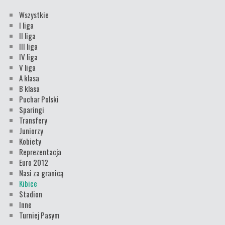
Wszystkie
I liga
II liga
III liga
IV liga
V liga
A klasa
B klasa
Puchar Polski
Sparingi
Transfery
Juniorzy
Kobiety
Reprezentacja
Euro 2012
Nasi za granicą
Kibice
Stadion
Inne
Turniej Pasym