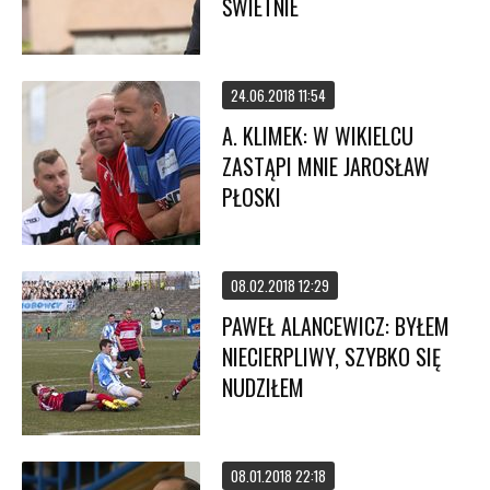
ŚWIETNIE
24.06.2018 11:54
A. KLIMEK: W WIKIELCU
ZASTĄPI MNIE JAROSŁAW
PŁOSKI
08.02.2018 12:29
PAWEŁ ALANCEWICZ: BYŁEM
NIECIERPLIWY, SZYBKO SIĘ
NUDZIŁEM
08.01.2018 22:18