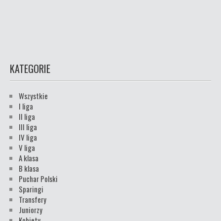
KATEGORIE
Wszystkie
I liga
II liga
III liga
IV liga
V liga
A klasa
B klasa
Puchar Polski
Sparingi
Transfery
Juniorzy
Kobiety