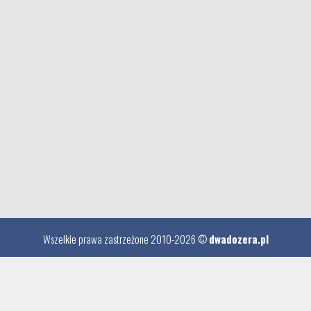
Wszelkie prawa zastrzeżone 2010-2026 ©
dwadozera.pl