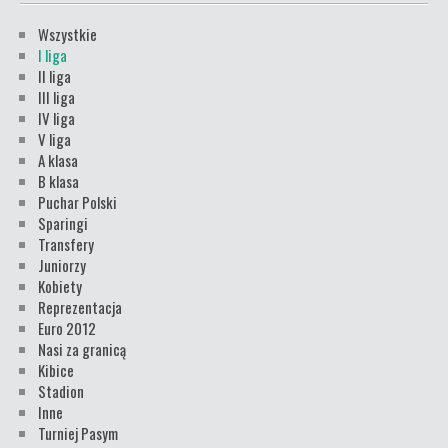
Wszystkie
I liga
II liga
III liga
IV liga
V liga
A klasa
B klasa
Puchar Polski
Sparingi
Transfery
Juniorzy
Kobiety
Reprezentacja
Euro 2012
Nasi za granicą
Kibice
Stadion
Inne
Turniej Pasym