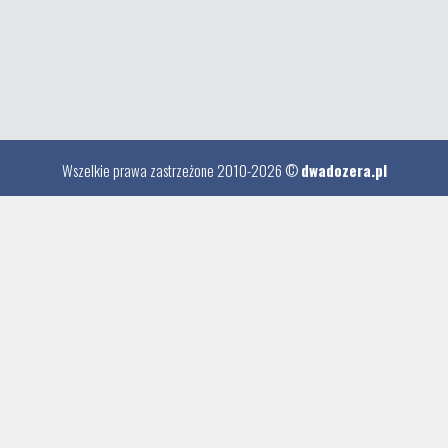
Wszelkie prawa zastrzeżone 2010-2026 ©
dwadozera.pl