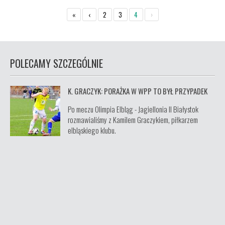
«
‹
2
3
4
›
POLECAMY SZCZEGÓLNIE
K. GRACZYK: PORAŻKA W WPP TO BYŁ PRZYPADEK
Po meczu Olimpia Elbląg - Jagiellonia II Białystok
rozmawialiśmy z Kamilem Graczykiem, piłkarzem
elbląskiego klubu.