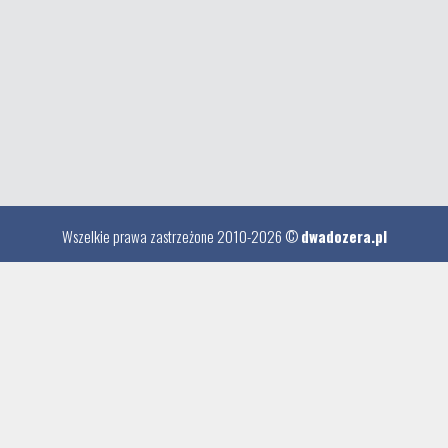
Wszelkie prawa zastrzeżone 2010-2026 ©
dwadozera.pl