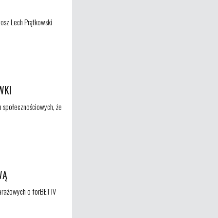
tosz Lech Prątkowski
WKI
h społecznościowych, że
WĄ
arażowych o forBET IV