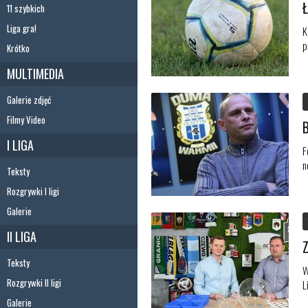
11 szybkich
Liga gra!
K
p
Krótko
MULTIMEDIA
Galerie zdjęć
Filmy Video
I LIGA
F
n
Teksty
Rozgrywki I ligi
Galerie
II LIGA
Teksty
W
Rozgrywki II ligi
L
Galerie