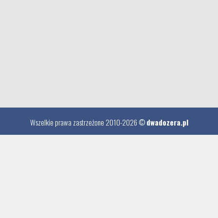
Wszelkie prawa zastrzeżone 2010-2026 ©
dwadozera.pl