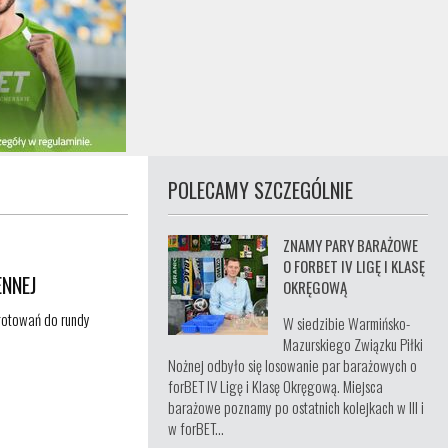
POLECAMY SZCZEGÓLNIE
ZNAMY PARY BARAŻOWE
O FORBET IV LIGĘ I KLASĘ
NNEJ
OKRĘGOWĄ
ygotowań do rundy
W siedzibie Warmińsko-
Mazurskiego Związku Piłki
Nożnej odbyło się losowanie par barażowych o
forBET IV Ligę i Klasę Okręgową. Miejsca
barażowe poznamy po ostatnich kolejkach w III i
w forBET...