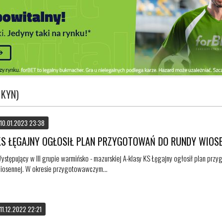
 KYN)
10.01.2023 23:38
KS ŁĘGAJNY OGŁOSIŁ PLAN PRZYGOTOWAŃ DO RUNDY WIOSE
ystępujący w III grupie warmińsko - mazurskiej A-klasy KS Łęgajny ogłosił plan prz
iosennej. W okresie przygotowawczym...
11.12.2022 22:21