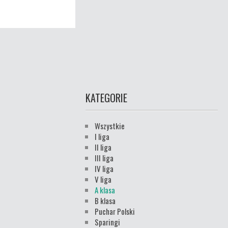
KATEGORIE
Wszystkie
I liga
II liga
III liga
IV liga
V liga
A klasa
B klasa
Puchar Polski
Sparingi