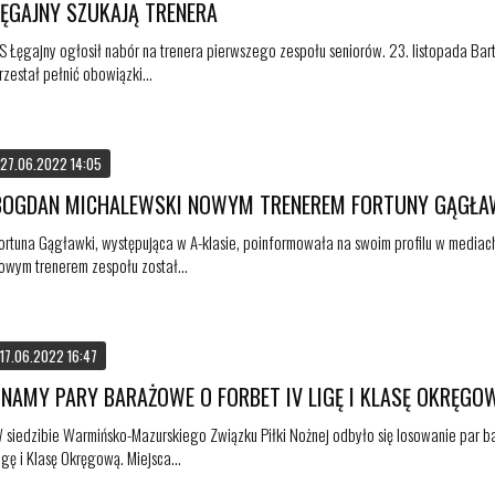
ŁĘGAJNY SZUKAJĄ TRENERA
S Łęgajny ogłosił nabór na trenera pierwszego zespołu seniorów. 23. listopada Bar
rzestał pełnić obowiązki...
27.06.2022 14:05
BOGDAN MICHALEWSKI NOWYM TRENEREM FORTUNY GĄGŁA
ortuna Gągławki, występująca w A-klasie, poinformowała na swoim profilu w mediac
owym trenerem zespołu został...
17.06.2022 16:47
ZNAMY PARY BARAŻOWE O FORBET IV LIGĘ I KLASĘ OKRĘGO
 siedzibie Warmińsko-Mazurskiego Związku Piłki Nożnej odbyło się losowanie par b
igę i Klasę Okręgową. Miejsca...