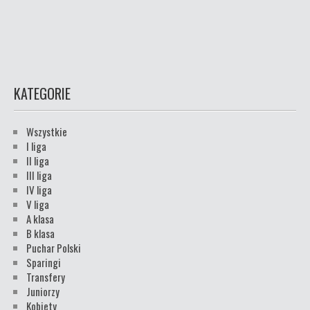
KATEGORIE
Wszystkie
I liga
II liga
III liga
IV liga
V liga
A klasa
B klasa
Puchar Polski
Sparingi
Transfery
Juniorzy
Kobiety