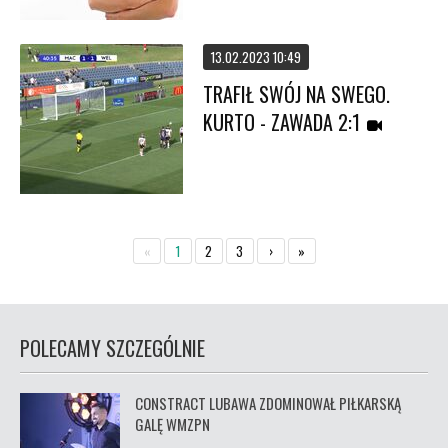
13.02.2023 10:49
TRAFIŁ SWÓJ NA SWEGO.
KURTO - ZAWADA 2:1
«
1
2
3
›
»
POLECAMY SZCZEGÓLNIE
CONSTRACT LUBAWA ZDOMINOWAŁ PIŁKARSKĄ
GALĘ WMZPN