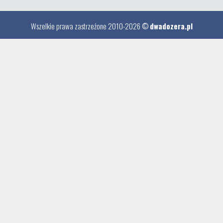
Wszelkie prawa zastrzeżone 2010-2026 ©
dwadozera.pl