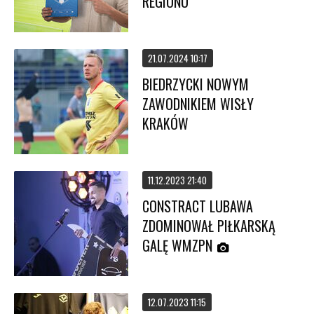
REGIONU
21.07.2024 10:17
BIEDRZYCKI NOWYM
ZAWODNIKIEM WISŁY
KRAKÓW
11.12.2023 21:40
CONSTRACT LUBAWA
ZDOMINOWAŁ PIŁKARSKĄ
GALĘ WMZPN
12.07.2023 11:15